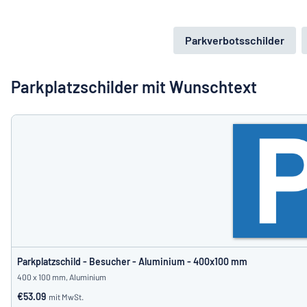
Alle Kategorien anzeigen
Parkverbotsschilder
Angebotsanfrage
Einloggen
Das Gesucht
Parkplatzschilder mit Wunschtext
Kundenservice
Privat
/
Firma
Parkplatzschild - Besucher - Aluminium - 400x100 mm
400 x 100 mm, Aluminium
€53.09
mit MwSt.