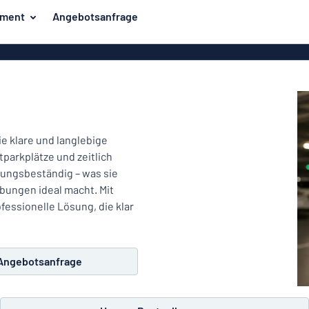
iment
Angebotsanfrage
ilder
Eco Board
Unsere Bestseller
hilder
Banner
Haussch
lder
PVC-Schilder
lder
Massives PET
ie klare und langlebige
er
Klebebuchstaben
parkplätze und zeitlich
Parkplatz
rungsbeständig – was sie
Aluminiumschilder im
bungen ideal macht. Mit
Emaillestil
der
fessionelle Lösung, die klar
Eloxierte
Magnetsc
Aluminiumschilder
er
Aluminiumverbund-
Angebotsanfrage
Schilder
Klingels