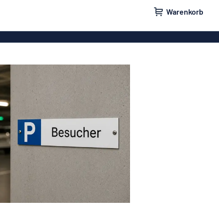
Warenkorb
ilder
Türschilder
schilder
Aufkleber
hilder
Briefkastenschilder
childer
Unsere Bestseller