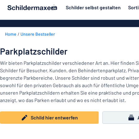
inhalt springen
Schilder selbst gestalten
Sort
ier entwerfen
Material
Aluminiumsch
Zurück
Home
Unsere Bestseller
Kunststoffsc
Herstellung
zum
Menü
Acrylglasschi
Haus und Heim
Parkplatzschilder
Unsere
Edelstahlschi
Kennzeichnung
Bestseller
Wir bieten Parkplatzschilder verschiedener Art an. Hier finden S
Magnetschild
Schilder für Besucher, Kunden, den Behindertenparkplatz, Privat
Material
Namensschilder
begrenzte Parkbereiche. Unsere Schilder sind robust und witte
Holzschilder
sowohl für den privaten Gebrauch als auch für öffentliche Umge
Aufkleber
Herstellung
Messingschil
Haus
unseren Parkplatzschildern erhalten Sie eine praktische und pro
Verkehr und Fahrzeuge
und
anzeigt, wo das Parken erlaubt und wo es nicht erlaubt ist.
Aufkleber
Heim
Industrie und Fertigung
Roll-Up Bann
Kennzeichnung
Schild hier entwerfen
Büro & Arbeitsplatz
Plakate
Namensschilder
Alle Kategorien anzeigen