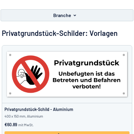
Alle Kategorien anzeigen
Branche
Angebotsanfrage
Privatgrundstück-Schilder: Vorlagen
Einloggen
Das Gesuchte nicht gefunden?
Schild hier entwerfen
Kundenservice
Privat
/
Firma
Privatgrundstück-Schild - Aluminium
400 x 150 mm, Aluminium
€60.89
mit MwSt.