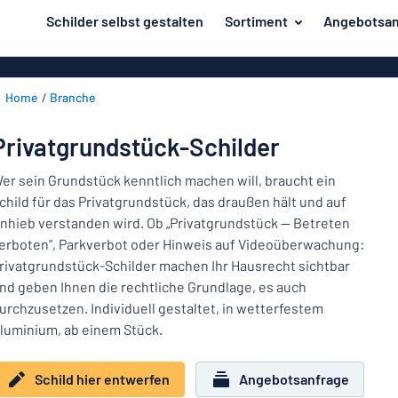
inhalt springen
Schilder selbst gestalten
Sortiment
Angebotsan
ier entwerfen
Material
Aluminiumsch
Zurück
Home
Branche
Kunststoffsc
Herstellung
zum
Menü
Acrylglasschi
Haus und Heim
Privatgrundstück-Schilder
Unsere
Edelstahlschi
Kennzeichnung
Bestseller
er sein Grundstück kenntlich machen will, braucht ein
Magnetschild
child für das Privatgrundstück, das draußen hält und auf
Material
Namensschilder
nhieb verstanden wird. Ob „Privatgrundstück — Betreten
Holzschilder
erboten", Parkverbot oder Hinweis auf Videoüberwachung:
Aufkleber
Herstellung
Messingschil
Haus
rivatgrundstück-Schilder machen Ihr Hausrecht sichtbar
Verkehr und Fahrzeuge
und
nd geben Ihnen die rechtliche Grundlage, es auch
Aufkleber
Heim
urchzusetzen. Individuell gestaltet, in wetterfestem
Industrie und Fertigung
Roll-Up Bann
Kennzeichnung
luminium, ab einem Stück.
Büro & Arbeitsplatz
Plakate
Namensschilder
Schild hier entwerfen
Angebotsanfrage
Alle Kategorien anzeigen