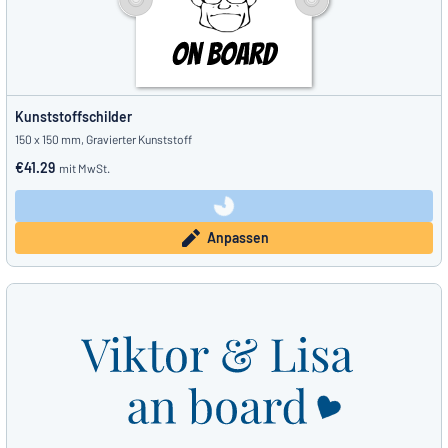
Kunststoffschilder
150 x 150 mm, Gravierter Kunststoff
€41.29
mit MwSt.
Anpassen