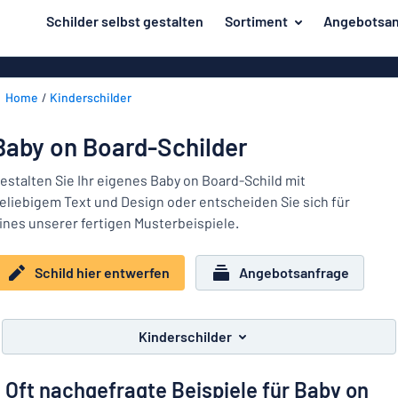
inhalt springen
Schilder selbst gestalten
Sortiment
Angebotsan
ier entwerfen
Material
Aluminiumsch
Zurück
Home
Kinderschilder
Kunststoffsc
Herstellung
zum
Menü
Acrylglasschi
Haus und Heim
Baby on Board-Schilder
Unsere
Edelstahlschi
Kennzeichnung
Bestseller
estalten Sie Ihr eigenes Baby on Board-Schild mit
Magnetschild
eliebigem Text und Design oder entscheiden Sie sich für
Material
Namensschilder
ines unserer fertigen Musterbeispiele.
Holzschilder
Aufkleber
Herstellung
Messingschil
Haus
Schild hier entwerfen
Angebotsanfrage
Verkehr und Fahrzeuge
und
Aufkleber
Heim
Industrie und Fertigung
Roll-Up Bann
Kennzeichnung
Kinderschilder
Büro & Arbeitsplatz
Plakate
Namensschilder
Oft nachgefragte Beispiele für Baby on
Alle Kategorien anzeigen