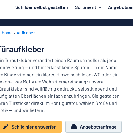
inhalt springen
Schilder selbst gestalten
Sortiment
Angebotsan
ier entwerfen
Material
Aluminiumsch
Zurück
Home
Aufkleber
Kunststoffsc
Herstellung
zum
Menü
Acrylglasschi
Haus und Heim
Türaufkleber
Unsere
Edelstahlschi
Kennzeichnung
Bestseller
in Türaufkleber verändert einen Raum schneller als jede
Magnetschild
enovierung — und hinterlässt keine Spuren. Ob ein Name
Material
Namensschilder
m Kinderzimmer, ein klares Hinweisschild am WC oder ein
Holzschilder
ekoratives Motiv am Wohnzimmereingang: unsere
Aufkleber
Herstellung
Messingschil
Haus
üraufkleber sind vollflächig gedruckt, selbstklebend und
Verkehr und Fahrzeuge
und
uf glatten Oberflächen einfach anzubringen. Sie gestalten
Aufkleber
Heim
hren Türsticker direkt im Konfigurator, wählen Größe und
Industrie und Fertigung
Roll-Up Bann
Kennzeichnung
otiv — und wir liefern.
Büro & Arbeitsplatz
Plakate
Namensschilder
Schild hier entwerfen
Angebotsanfrage
Alle Kategorien anzeigen