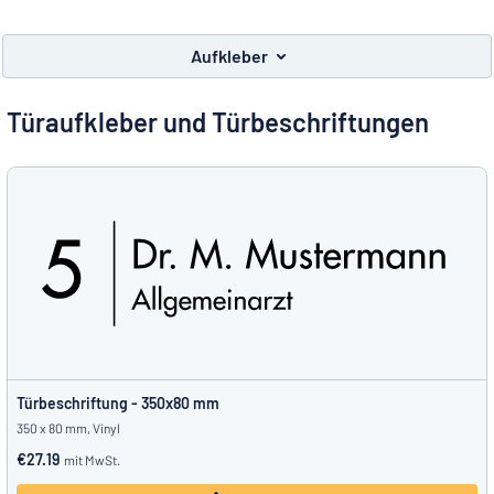
Alle Kategorien anzeigen
Aufkleber
Angebotsanfrage
Türaufkleber und Türbeschriftungen
Einloggen
Das Gesuchte nicht gefunden?
Schild hier entwerfen
Kundenservice
Privat
/
Firma
Türbeschriftung - 350x80 mm
350 x 80 mm, Vinyl
€27.19
mit MwSt.