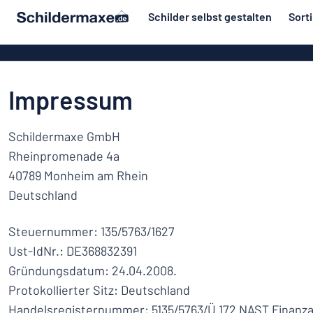
inhalt springen
Schilder selbst gestalten
Sort
ier entwerfen
Material
Aluminiumsch
Zurück
Kunststoffsc
Herstellung
zum
Impressum
Menü
Acrylglasschi
Haus und Heim
Unsere
Edelstahlschi
Schildermaxe GmbH
Kennzeichnung
Bestseller
Magnetschild
Rheinpromenade 4a
Material
Namensschilder
40789 Monheim am Rhein
Holzschilder
Aufkleber
Deutschland
Herstellung
Messingschil
Haus
Verkehr und Fahrzeuge
und
Aufkleber
Steuernummer: 135/5763/1627
Heim
Industrie und Fertigung
Ust-IdNr.: DE368832391
Roll-Up Bann
Kennzeichnung
Gründungsdatum: 24.04.2008.
Büro & Arbeitsplatz
Plakate
Namensschilder
Protokollierter Sitz: Deutschland
Alle Kategorien anzeigen
Handelsregisternummer: 5135/5763/Ü 172 NAST Finanz