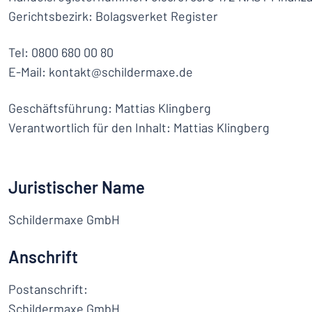
Alle Kategorien anzeigen
Gerichtsbezirk: Bolagsverket Register
Angebotsanfrage
Tel: 0800 680 00 80
E-Mail: kontakt@schildermaxe.de
Einloggen
Das Gesucht
Geschäftsführung: Mattias Klingberg
Kundenservice
Verantwortlich für den Inhalt: Mattias Klingberg
Privat
/
Firma
Juristischer Name
Schildermaxe GmbH
Anschrift
Postanschrift:
Schildermaxe GmbH