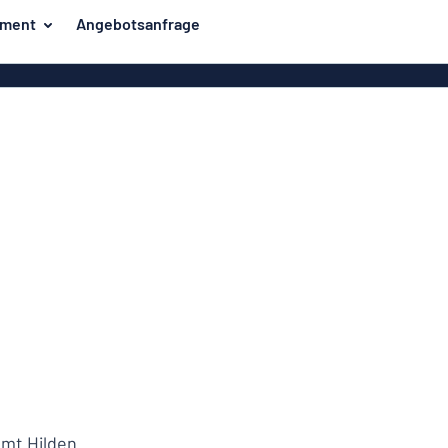
iment
Angebotsanfrage
ilder
Eco Board
Unsere Bestseller
hilder
Banner
Haussch
lder
PVC-Schilder
lder
Massives PET
er
Klebebuchstaben
Parkplatz
Aluminiumschilder im
Emaillestil
der
Eloxierte
Magnetsc
Aluminiumschilder
er
Aluminiumverbund-
Schilder
Klingels
amt Hilden