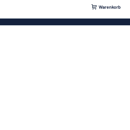
Warenkorb
ilder
Türschilder
schilder
Aufkleber
hilder
Briefkastenschilder
childer
Unsere Bestseller