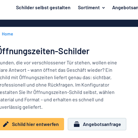
inhalt springen
Schilder selbst gestalten
Sortiment
Angebotsan
ier entwerfen
Material
Aluminiumsch
Zurück
Home
Kunststoffsc
Herstellung
zum
Menü
Acrylglasschi
Haus und Heim
Öffnungszeiten-Schilder
Unsere
Edelstahlschi
Kennzeichnung
Bestseller
unden, die vor verschlossener Tür stehen, wollen eine
Magnetschild
lare Antwort – wann öffnet das Geschäft wieder? Ein
Material
Namensschilder
child mit Öffnungszeiten liefert genau das: sichtbar,
Holzschilder
rofessionell und ohne Rückfragen. Im Konfigurator
Aufkleber
Herstellung
Messingschil
Haus
estalten Sie Ihr Öffnungszeiten-Schild selbst, wählen
Verkehr und Fahrzeuge
und
aterial und Format – und erhalten es schnell und
Aufkleber
Heim
uverlässig geliefert.
Industrie und Fertigung
Roll-Up Bann
Kennzeichnung
Büro & Arbeitsplatz
Plakate
Schild hier entwerfen
Angebotsanfrage
Namensschilder
Alle Kategorien anzeigen