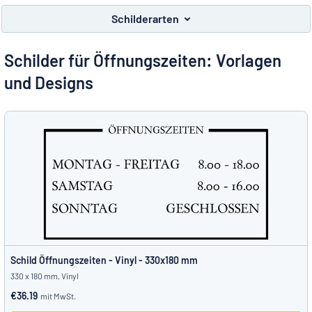
Alle Kategorien anzeigen
Schilderarten
Angebotsanfrage
Schilder für Öffnungszeiten: Vorlagen
Einloggen
und Designs
Das Gesuchte nicht gefunden?
Schild hier entwerfen
Kundenservice
Privat
/
Firma
Schild Öffnungszeiten - Vinyl - 330x180 mm
330 x 180 mm, Vinyl
€36.19
mit MwSt.