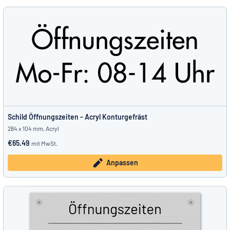
Schild Öffnungszeiten - Acryl Konturgefräst
284 x 104 mm, Acryl
€65.49
mit MwSt.
Anpassen