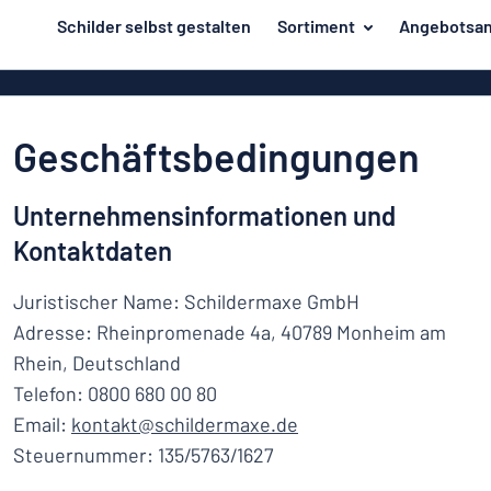
inhalt springen
Schilder selbst gestalten
Sortiment
Angebotsan
ier entwerfen
Material
Aluminiumsch
Zurück
Kunststoffsc
Herstellung
zum
Geschäftsbedingungen
Menü
Acrylglasschi
Haus und Heim
Unsere
Edelstahlschi
Unternehmensinformationen und
Kennzeichnung
Bestseller
Magnetschild
Kontaktdaten
Material
Namensschilder
Holzschilder
Juristischer Name: Schildermaxe GmbH
Aufkleber
Herstellung
Messingschil
Haus
Adresse: Rheinpromenade 4a, 40789 Monheim am
Verkehr und Fahrzeuge
und
Aufkleber
Rhein, Deutschland
Heim
Industrie und Fertigung
Telefon: 0800 680 00 80
Roll-Up Bann
Kennzeichnung
Email:
kontakt@schildermaxe.de
Büro & Arbeitsplatz
Plakate
Namensschilder
Steuernummer: 135/5763/1627
Alle Kategorien anzeigen