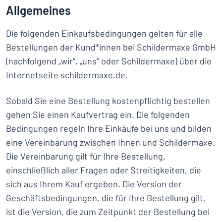
Alle Kategorien anzeigen
Allgemeines
Die folgenden Einkaufsbedingungen gelten für alle
Angebotsanfrage
Bestellungen der Kund*innen bei Schildermaxe GmbH
Einloggen
Das Gesuchte nicht gefunden?
Schild hier entwerfen
(nachfolgend „wir“, „uns“ oder Schildermaxe) über die
Internetseite schildermaxe.de.
Kundenservice
Privat
/
Firma
Sobald Sie eine Bestellung kostenpflichtig bestellen
gehen Sie einen Kaufvertrag ein. Die folgenden
Bedingungen regeln Ihre Einkäufe bei uns und bilden
eine Vereinbarung zwischen Ihnen und Schildermaxe.
Die Vereinbarung gilt für Ihre Bestellung,
einschließlich aller Fragen oder Streitigkeiten, die
sich aus Ihrem Kauf ergeben. Die Version der
Geschäftsbedingungen, die für Ihre Bestellung gilt,
ist die Version, die zum Zeitpunkt der Bestellung bei