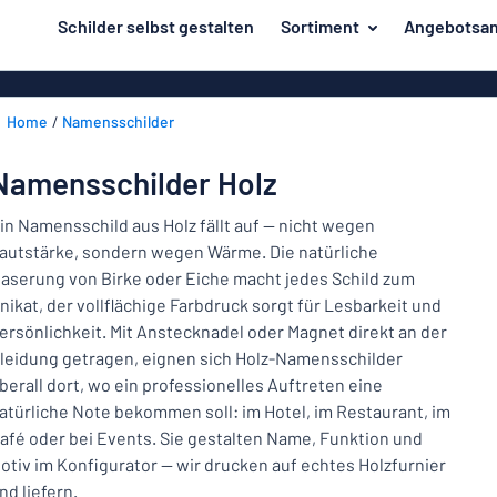
inhalt springen
Schilder selbst gestalten
Sortiment
Angebotsan
ier entwerfen
Material
Aluminiumsch
Zurück
Home
Namensschilder
Kunststoffsc
Herstellung
zum
Menü
Acrylglasschi
Haus und Heim
Namensschilder Holz
Unsere
Edelstahlschi
Kennzeichnung
Bestseller
in Namensschild aus Holz fällt auf — nicht wegen
Magnetschild
autstärke, sondern wegen Wärme. Die natürliche
Material
Namensschilder
aserung von Birke oder Eiche macht jedes Schild zum
Holzschilder
nikat, der vollflächige Farbdruck sorgt für Lesbarkeit und
Aufkleber
Herstellung
Messingschil
Haus
ersönlichkeit. Mit Anstecknadel oder Magnet direkt an der
Verkehr und Fahrzeuge
und
leidung getragen, eignen sich Holz-Namensschilder
Aufkleber
Heim
berall dort, wo ein professionelles Auftreten eine
Industrie und Fertigung
Roll-Up Bann
Kennzeichnung
atürliche Note bekommen soll: im Hotel, im Restaurant, im
afé oder bei Events. Sie gestalten Name, Funktion und
Büro & Arbeitsplatz
Plakate
Namensschilder
otiv im Konfigurator — wir drucken auf echtes Holzfurnier
Alle Kategorien anzeigen
nd liefern.