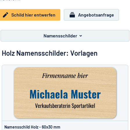
Alle Kategorien anzeigen
Schild hier entwerfen
Angebotsanfrage
Angebotsanfrage
Einloggen
Das Gesuchte nicht gefunden?
Schild hier entwerfen
Namensschilder
Kundenservice
Holz Namensschilder: Vorlagen
Privat
/
Firma
Namensschild Holz - 60x30 mm