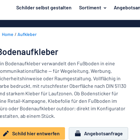
inhalt springen
Schilder selbst gestalten
Sortiment
Angebotsan
ier entwerfen
Material
Aluminiumsch
Zurück
Home
Aufkleber
Kunststoffsc
Herstellung
zum
Menü
Acrylglasschi
Haus und Heim
Bodenaufkleber
Unsere
Edelstahlschi
Kennzeichnung
Bestseller
in Bodenaufkleber verwandelt den Fußboden in eine
Magnetschild
ommunikationsfläche — für Wegeleitung, Werbung,
Material
Namensschilder
icherheitshinweise oder Raumgestaltung. Vollflächig in
Holzschilder
arbe bedruckt, mit rutschfester Oberfläche nach DIN 51130
Aufkleber
Herstellung
Messingschil
Haus
nd starkem Kleber für Laufzonen. Ob Bodensticker für
Verkehr und Fahrzeuge
und
ine Retail-Kampagne, Klebefolie für den Fußboden im
Aufkleber
Heim
üro oder Bodenaufkleber outdoor: direkt im Konfigurator
Industrie und Fertigung
Roll-Up Bann
Kennzeichnung
estalten, ab einem Stück.
Büro & Arbeitsplatz
Plakate
Namensschilder
Schild hier entwerfen
Angebotsanfrage
Alle Kategorien anzeigen