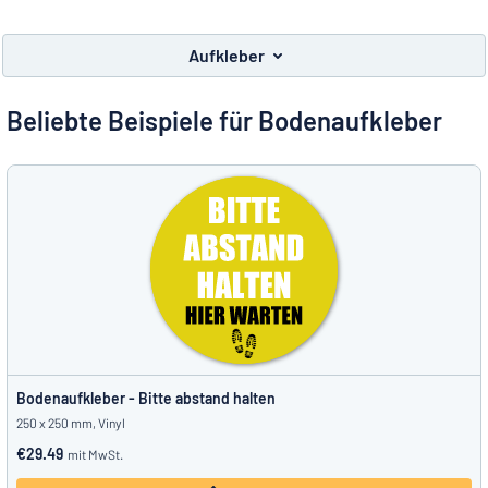
Alle Kategorien anzeigen
Aufkleber
Angebotsanfrage
Beliebte Beispiele für Bodenaufkleber
Einloggen
Das Gesuchte nicht gefunden?
Schild hier entwerfen
Kundenservice
Privat
/
Firma
Bodenaufkleber - Bitte abstand halten
250 x 250 mm, Vinyl
€29.49
mit MwSt.