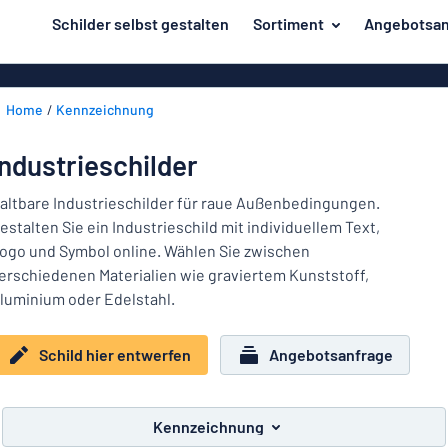
inhalt springen
Schilder selbst gestalten
Sortiment
Angebotsan
ier entwerfen
Material
Aluminiumsch
Zurück
Home
Kennzeichnung
Kunststoffsc
Herstellung
zum
Menü
Acrylglasschi
Haus und Heim
Industrieschilder
Unsere
Edelstahlschi
Kennzeichnung
Bestseller
altbare Industrieschilder für raue Außenbedingungen.
Magnetschild
estalten Sie ein Industrieschild mit individuellem Text,
Material
Namensschilder
ogo und Symbol online. Wählen Sie zwischen
Holzschilder
erschiedenen Materialien wie graviertem Kunststoff,
Aufkleber
Herstellung
Messingschil
Haus
luminium oder Edelstahl.
Verkehr und Fahrzeuge
und
Aufkleber
Heim
Schild hier entwerfen
Angebotsanfrage
Industrie und Fertigung
Roll-Up Bann
Kennzeichnung
Büro & Arbeitsplatz
Plakate
Namensschilder
Kennzeichnung
Alle Kategorien anzeigen