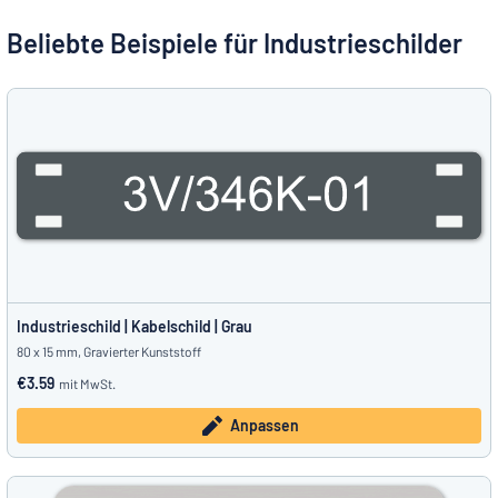
Alle Kategorien anzeigen
Beliebte Beispiele für Industrieschilder
Angebotsanfrage
Einloggen
Das Gesuchte nicht gefunden?
Schild hier entwerfen
Kundenservice
Privat
/
Firma
Industrieschild | Kabelschild | Grau
80 x 15 mm, Gravierter Kunststoff
€3.59
mit MwSt.
Anpassen