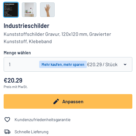
Alle Kategorien anzeigen
Angebotsanfrage
Industrieschilder
Einloggen
Kunststoffschilder Gravur, 120x120 mm, Gravierter
Das Gesuchte nicht gefunden?
Schild hier entwerfen
Kunststoff, Klebeband
Kundenservice
Menge wählen
Privat
/
Firma
1
€20.29
/ Stück
Mehr kaufen, mehr sparen
€20.29
Preis
mit MwSt.
Anpassen
Kundenzufriedenheitsgarantie
Schnelle Lieferung