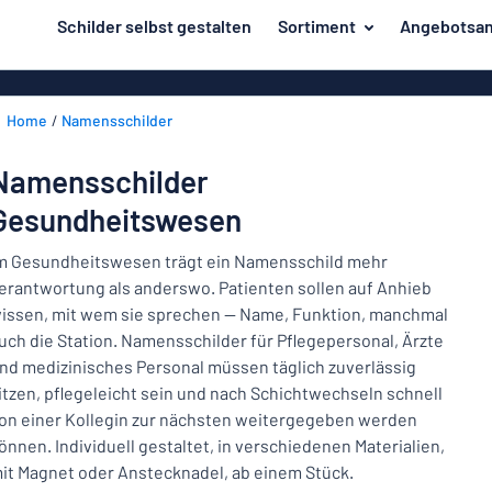
inhalt springen
Schilder selbst gestalten
Sortiment
Angebotsan
ier entwerfen
Material
Aluminiumsch
Zurück
Home
Namensschilder
Kunststoffsc
Herstellung
zum
Menü
Acrylglasschi
Haus und Heim
Namensschilder
Unsere
Edelstahlschi
Gesundheitswesen
Kennzeichnung
Bestseller
Magnetschild
Material
Namensschilder
m Gesundheitswesen trägt ein Namensschild mehr
Holzschilder
erantwortung als anderswo. Patienten sollen auf Anhieb
Aufkleber
Herstellung
issen, mit wem sie sprechen — Name, Funktion, manchmal
Messingschil
Haus
uch die Station. Namensschilder für Pflegepersonal, Ärzte
Verkehr und Fahrzeuge
und
Aufkleber
nd medizinisches Personal müssen täglich zuverlässig
Heim
Industrie und Fertigung
itzen, pflegeleicht sein und nach Schichtwechseln schnell
Roll-Up Bann
Kennzeichnung
on einer Kollegin zur nächsten weitergegeben werden
Büro & Arbeitsplatz
Plakate
önnen. Individuell gestaltet, in verschiedenen Materialien,
Namensschilder
it Magnet oder Anstecknadel, ab einem Stück.
Alle Kategorien anzeigen