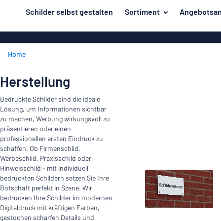
inhalt springen
Schilder selbst gestalten
Sortiment
Angebotsan
ier entwerfen
Material
Aluminiumsch
Zurück
Home
Kunststoffsc
Herstellung
zum
Menü
Acrylglasschi
Haus und Heim
Herstellung
Unsere
Edelstahlschi
Kennzeichnung
Bedruckte Schilder sind die ideale
Bestseller
Magnetschild
Lösung, um Informationen sichtbar
Material
Namensschilder
zu machen, Werbung wirkungsvoll zu
Holzschilder
präsentieren oder einen
Aufkleber
Herstellung
professionellen ersten Eindruck zu
Messingschil
Haus
schaffen. Ob Firmenschild,
Verkehr und Fahrzeuge
Werbeschild, Praxisschild oder
und
Aufkleber
Hinweisschild – mit individuell
Heim
Industrie und Fertigung
bedruckten Schildern setzen Sie Ihre
Roll-Up Bann
Kennzeichnung
Botschaft perfekt in Szene. Wir
Büro & Arbeitsplatz
Plakate
bedrucken Ihre Schilder im modernen
Namensschilder
Digitaldruck mit kräftigen Farben,
Alle Kategorien anzeigen
gestochen scharfen Details und