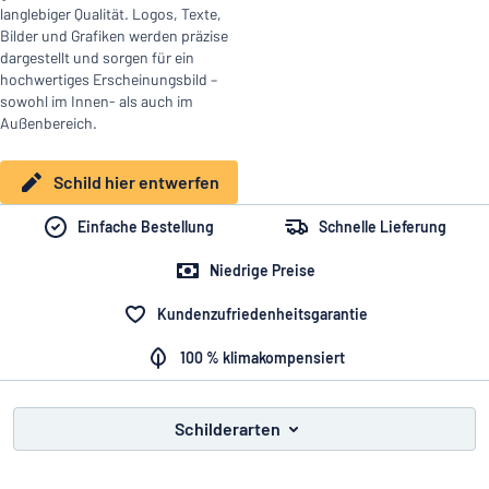
Alle Kategorien anzeigen
langlebiger Qualität. Logos, Texte,
Bilder und Grafiken werden präzise
dargestellt und sorgen für ein
Angebotsanfrage
hochwertiges Erscheinungsbild –
sowohl im Innen- als auch im
Einloggen
Außenbereich.
Das Gesuchte nicht gefunden?
Schild hier entwerfen
Kundenservice
Schild hier entwerfen
Privat
/
Firma
Einfache Bestellung
Schnelle Lieferung
Niedrige Preise
Kundenzufriedenheitsgarantie
100 % klimakompensiert
Schilderarten