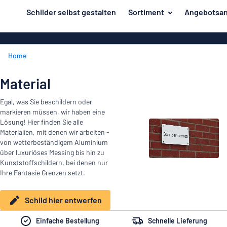
inhalt springen
Schilder selbst gestalten
Sortiment
Angebotsan
ier entwerfen
Material
Aluminiumsch
Zurück
Home
Kunststoffsc
Herstellung
zum
Menü
Acrylglasschi
Haus und Heim
Material
Unsere
Edelstahlschi
Kennzeichnung
Egal, was Sie beschildern oder
Bestseller
Magnetschild
markieren müssen, wir haben eine
Material
Namensschilder
Lösung! Hier finden Sie alle
Holzschilder
Materialien, mit denen wir arbeiten -
Aufkleber
Herstellung
von wetterbeständigem Aluminium
Messingschil
Haus
über luxuriöses Messing bis hin zu
Verkehr und Fahrzeuge
Kunststoffschildern, bei denen nur
und
Aufkleber
Ihre Fantasie Grenzen setzt.
Heim
Industrie und Fertigung
Roll-Up Bann
Kennzeichnung
Schild hier entwerfen
Büro & Arbeitsplatz
Plakate
Namensschilder
Einfache Bestellung
Schnelle Lieferung
Alle Kategorien anzeigen