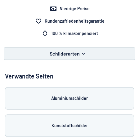
Alle Kategorien anzeigen
Niedrige Preise
Angebotsanfrage
Kundenzufriedenheitsgarantie
100 % klimakompensiert
Einloggen
Das Gesuchte nicht gefunden?
Schild hier entwerfen
Kundenservice
Schilderarten
Privat
/
Firma
Verwandte Seiten
Aluminiumschilder
Kunststoffschilder