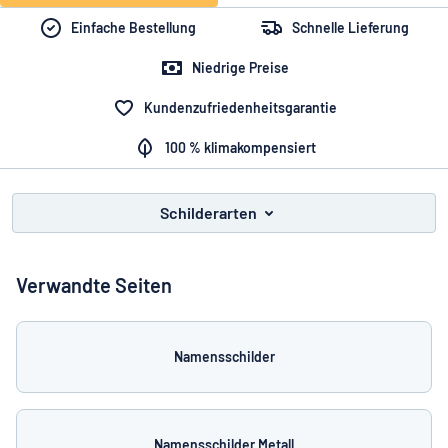
Alle Kategorien anzeigen
Einfache Bestellung
Schnelle Lieferung
Angebotsanfrage
Niedrige Preise
Kundenzufriedenheitsgarantie
Einloggen
Das Gesuchte nicht gefunden?
Schild hier entwerfen
100 % klimakompensiert
Kundenservice
Privat
/
Firma
Schilderarten
Verwandte Seiten
Namensschilder
Namensschilder Metall