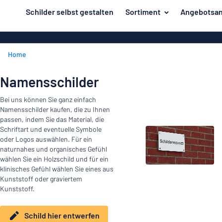
inhalt springen
Schilder selbst gestalten
Sortiment
Angebotsan
ier entwerfen
Material
Aluminiumsch
Zurück
Home
Kunststoffsc
Herstellung
zum
Menü
Acrylglasschi
Haus und Heim
Namensschilder
Unsere
Edelstahlschi
Kennzeichnung
Bei uns können Sie ganz einfach
Bestseller
Magnetschild
Namensschilder kaufen, die zu Ihnen
Material
Namensschilder
passen, indem Sie das Material, die
Holzschilder
Schriftart und eventuelle Symbole
Aufkleber
Herstellung
oder Logos auswählen. Für ein
Messingschil
Haus
naturnahes und organisches Gefühl
Verkehr und Fahrzeuge
wählen Sie ein Holzschild und für ein
und
Aufkleber
klinisches Gefühl wählen Sie eines aus
Heim
Industrie und Fertigung
Kunststoff oder graviertem
Roll-Up Bann
Kennzeichnung
Kunststoff.
Büro & Arbeitsplatz
Plakate
Namensschilder
Schild hier entwerfen
Alle Kategorien anzeigen