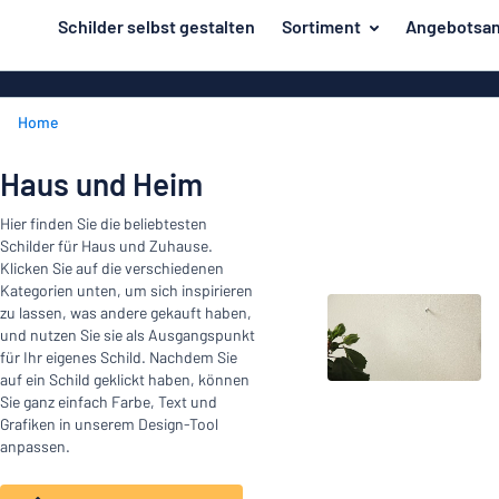
inhalt springen
Schilder selbst gestalten
Sortiment
Angebotsan
ier entwerfen
Material
Aluminiumsch
Zurück
Home
Kunststoffsc
Herstellung
zum
Menü
Acrylglasschi
Haus und Heim
Haus und Heim
Unsere
Edelstahlschi
Kennzeichnung
Hier finden Sie die beliebtesten
Bestseller
Magnetschild
Schilder für Haus und Zuhause.
Material
Namensschilder
Klicken Sie auf die verschiedenen
Holzschilder
Kategorien unten, um sich inspirieren
Aufkleber
Herstellung
zu lassen, was andere gekauft haben,
Messingschil
Haus
und nutzen Sie sie als Ausgangspunkt
Verkehr und Fahrzeuge
für Ihr eigenes Schild. Nachdem Sie
und
Aufkleber
auf ein Schild geklickt haben, können
Heim
Industrie und Fertigung
Sie ganz einfach Farbe, Text und
Roll-Up Bann
Kennzeichnung
Grafiken in unserem Design-Tool
Büro & Arbeitsplatz
Plakate
anpassen.
Namensschilder
Alle Kategorien anzeigen