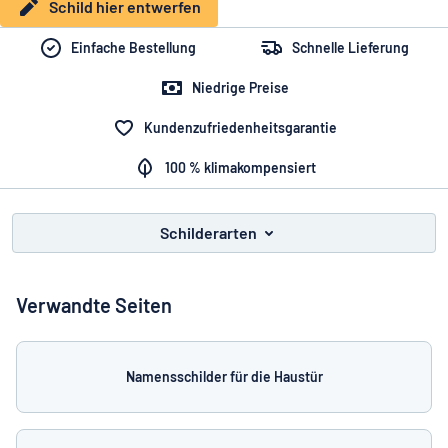
Alle Kategorien anzeigen
Schild hier entwerfen
Einfache Bestellung
Schnelle Lieferung
Angebotsanfrage
Niedrige Preise
Einloggen
Das Gesuchte nicht gefunden?
Schild hier entwerfen
Kundenzufriedenheitsgarantie
Kundenservice
100 % klimakompensiert
Privat
/
Firma
Schilderarten
Verwandte Seiten
Namensschilder für die Haustür