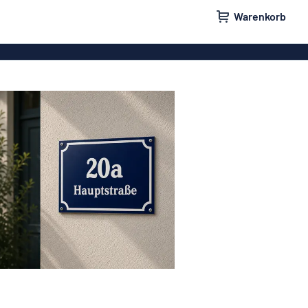
Warenkorb
ilder
Türschilder
schilder
Aufkleber
hilder
Briefkastenschilder
childer
Unsere Bestseller