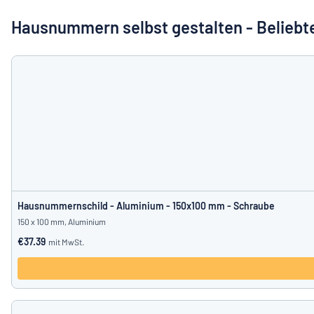
Alle Kategorien anzeigen
Hausnummern selbst gestalten - Beliebt
Angebotsanfrage
Einloggen
Das Gesucht
Kundenservice
Privat
/
Firma
Hausnummernschild - Aluminium - 150x100 mm - Schraube
150 x 100 mm, Aluminium
€37.39
mit MwSt.