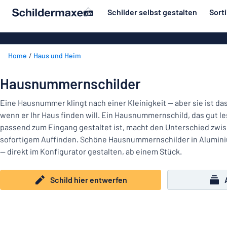
inhalt springen
Schilder selbst gestalten
Sort
ier entwerfen
Material
Aluminiumsch
Zurück
Home
Haus und Heim
Kunststoffsc
Herstellung
zum
Menü
Acrylglasschi
Haus und Heim
Hausnummernschilder
Unsere
Edelstahlschi
Kennzeichnung
Bestseller
Eine Hausnummer klingt nach einer Kleinigkeit — aber sie ist da
Magnetschild
wenn er Ihr Haus finden will. Ein Hausnummernschild, das gut le
Material
Namensschilder
passend zum Eingang gestaltet ist, macht den Unterschied zwi
Holzschilder
sofortigem Auffinden. Schöne Hausnummernschilder in Aluminiu
Aufkleber
Herstellung
Messingschil
Haus
— direkt im Konfigurator gestalten, ab einem Stück.
Verkehr und Fahrzeuge
und
Aufkleber
Heim
Schild hier entwerfen
Industrie und Fertigung
Roll-Up Bann
Kennzeichnung
Büro & Arbeitsplatz
Plakate
Namensschilder
Alle Kategorien anzeigen