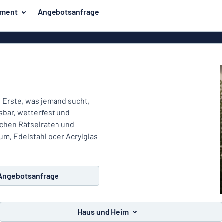
iment
Angebotsanfrage
ilder
Eco Board
Unsere Bestseller
hilder
Banner
Haussch
lder
PVC-Schilder
lder
Massives PET
s Erste, was jemand sucht,
er
Klebebuchstaben
sbar, wetterfest und
Parkplatz
schen Rätselraten und
Aluminiumschilder im
m, Edelstahl oder Acrylglas
Emaillestil
der
Eloxierte
Magnetsc
Aluminiumschilder
Angebotsanfrage
er
Aluminiumverbund-
Schilder
Haus und Heim
Klingels