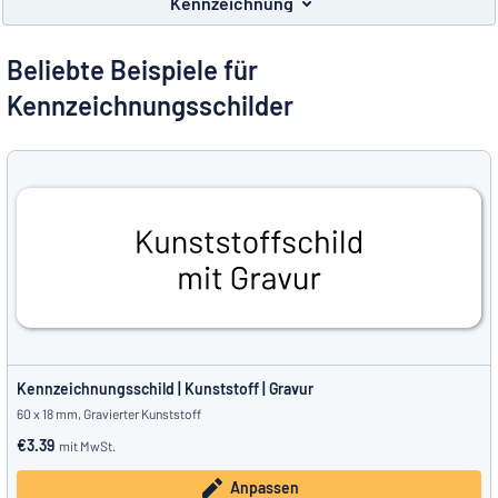
Kennzeichnung
Alle Kategorien anzeigen
Beliebte Beispiele für
Angebotsanfrage
Kennzeichnungsschilder
Einloggen
Das Gesuchte nicht gefunden?
Schild hier entwerfen
Kundenservice
Privat
/
Firma
Kennzeichnungsschild | Kunststoff | Gravur
60 x 18 mm, Gravierter Kunststoff
€3.39
mit MwSt.
Anpassen