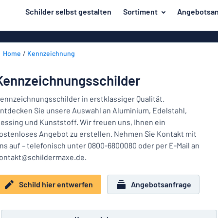
inhalt springen
Schilder selbst gestalten
Sortiment
Angebotsan
ier entwerfen
Material
Aluminiumsch
Zurück
Home
Kennzeichnung
Kunststoffsc
Herstellung
zum
Menü
Acrylglasschi
Haus und Heim
Kennzeichnungsschilder
Unsere
Edelstahlschi
Kennzeichnung
Bestseller
ennzeichnungsschilder in erstklassiger Qualität.
Magnetschild
ntdecken Sie unsere Auswahl an Aluminium, Edelstahl,
Material
Namensschilder
essing und Kunststoff. Wir freuen uns, Ihnen ein
Holzschilder
ostenloses Angebot zu erstellen. Nehmen Sie Kontakt mit
Aufkleber
Herstellung
Messingschil
Haus
ns auf – telefonisch unter 0800-6800080 oder per E-Mail an
Verkehr und Fahrzeuge
und
ontakt@schildermaxe.de.
Aufkleber
Heim
Industrie und Fertigung
Roll-Up Bann
Kennzeichnung
Schild hier entwerfen
Angebotsanfrage
Büro & Arbeitsplatz
Plakate
Namensschilder
Alle Kategorien anzeigen