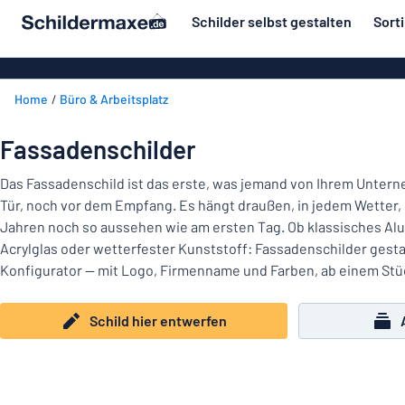
inhalt springen
Schilder selbst gestalten
Sort
ier entwerfen
Material
Aluminiumsch
Zurück
Home
Büro & Arbeitsplatz
Kunststoffsc
Herstellung
zum
Menü
Acrylglasschi
Haus und Heim
Fassadenschilder
Unsere
Edelstahlschi
Kennzeichnung
Bestseller
Das Fassadenschild ist das erste, was jemand von Ihrem Untern
Magnetschild
Tür, noch vor dem Empfang. Es hängt draußen, in jedem Wetter,
Material
Namensschilder
Jahren noch so aussehen wie am ersten Tag. Ob klassisches A
Holzschilder
Acrylglas oder wetterfester Kunststoff: Fassadenschilder gestal
Aufkleber
Herstellung
Messingschil
Haus
Konfigurator — mit Logo, Firmenname und Farben, ab einem Stü
Verkehr und Fahrzeuge
und
Aufkleber
Heim
Schild hier entwerfen
Industrie und Fertigung
Roll-Up Bann
Kennzeichnung
Büro & Arbeitsplatz
Plakate
Namensschilder
Alle Kategorien anzeigen