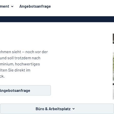
iment
Angebotsanfrage
ilder
Eco Board
Unsere Bestseller
hilder
Banner
Haussch
lder
PVC-Schilder
lder
Massives PET
ehmen sieht — noch vor der
er
Klebebuchstaben
 und soll trotzdem nach
Parkplatz
luminium, hochwertiges
Aluminiumschilder im
ten Sie direkt im
Emaillestil
der
ck.
Eloxierte
Magnetsc
Aluminiumschilder
Angebotsanfrage
er
Aluminiumverbund-
Schilder
Büro & Arbeitsplatz
Klingels