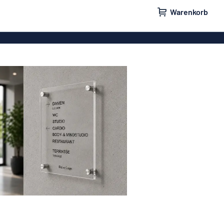
Warenkorb
ilder
Türschilder
schilder
Aufkleber
hilder
Briefkastenschilder
childer
Unsere Bestseller