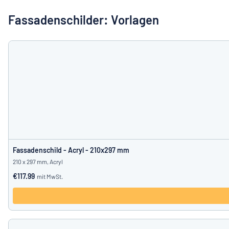
Alle Kategorien anzeigen
Fassadenschilder: Vorlagen
Angebotsanfrage
Einloggen
Das Gesucht
Kundenservice
Privat
/
Firma
Fassadenschild - Acryl - 210x297 mm
210 x 297 mm, Acryl
€117.99
mit MwSt.