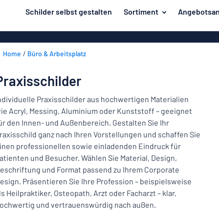
inhalt springen
Schilder selbst gestalten
Sortiment
Angebotsan
ier entwerfen
Material
Aluminiumsch
Zurück
Home
Büro & Arbeitsplatz
Kunststoffsc
Herstellung
zum
Menü
Acrylglasschi
Haus und Heim
Praxisschilder
Unsere
Edelstahlschi
Kennzeichnung
Bestseller
ndividuelle Praxisschilder aus hochwertigen Materialien
Magnetschild
ie Acryl, Messing, Aluminium oder Kunststoff – geeignet
Material
Namensschilder
ür den Innen- und Außenbereich. Gestalten Sie Ihr
Holzschilder
raxisschild ganz nach Ihren Vorstellungen und schaffen Sie
Aufkleber
Herstellung
Messingschil
Haus
inen professionellen sowie einladenden Eindruck für
Verkehr und Fahrzeuge
und
atienten und Besucher. Wählen Sie Material, Design,
Aufkleber
Heim
eschriftung und Format passend zu Ihrem Corporate
Industrie und Fertigung
Roll-Up Bann
Kennzeichnung
esign. Präsentieren Sie Ihre Profession – beispielsweise
ls Heilpraktiker, Osteopath, Arzt oder Facharzt – klar,
Büro & Arbeitsplatz
Plakate
Namensschilder
ochwertig und vertrauenswürdig nach außen.
Alle Kategorien anzeigen