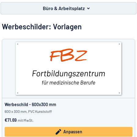
Alle Kategorien anzeigen
Büro & Arbeitsplatz
Angebotsanfrage
Werbeschilder: Vorlagen
Einloggen
Das Gesuchte nicht gefunden?
Schild hier entwerfen
Kundenservice
Privat
/
Firma
Werbeschild - 600x300 mm
600 x 300 mm, PVC Kunststoff
€71.69
mit MwSt.
Anpassen