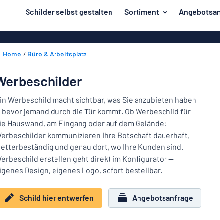
inhalt springen
Schilder selbst gestalten
Sortiment
Angebotsan
ier entwerfen
Material
Aluminiumsch
Zurück
Home
Büro & Arbeitsplatz
Kunststoffsc
Herstellung
zum
Menü
Acrylglasschi
Haus und Heim
Werbeschilder
Unsere
Edelstahlschi
Kennzeichnung
Bestseller
in Werbeschild macht sichtbar, was Sie anzubieten haben
Magnetschild
 bevor jemand durch die Tür kommt. Ob Werbeschild für
Material
Namensschilder
ie Hauswand, am Eingang oder auf dem Gelände:
Holzschilder
erbeschilder kommunizieren Ihre Botschaft dauerhaft,
Aufkleber
Herstellung
Messingschil
Haus
etterbeständig und genau dort, wo Ihre Kunden sind.
Verkehr und Fahrzeuge
und
erbeschild erstellen geht direkt im Konfigurator —
Aufkleber
Heim
igenes Design, eigenes Logo, sofort bestellbar.
Industrie und Fertigung
Roll-Up Bann
Kennzeichnung
Büro & Arbeitsplatz
Plakate
Schild hier entwerfen
Angebotsanfrage
Namensschilder
Alle Kategorien anzeigen