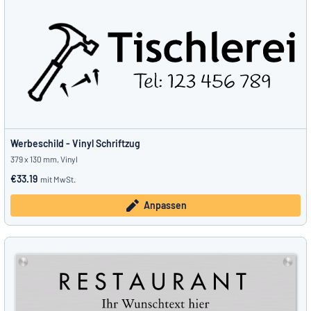
Werbeschild - Vinyl Schriftzug
379 x 130 mm, Vinyl
€33.19
mit MwSt.
Anpassen