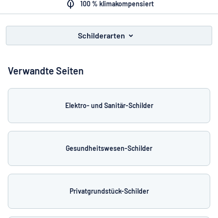
Alle Kategorien anzeigen
100 % klimakompensiert
Angebotsanfrage
Schilderarten
Einloggen
Das Gesuchte nicht gefunden?
Schild hier entwerfen
Verwandte Seiten
Kundenservice
Privat
/
Firma
Elektro- und Sanitär-Schilder
Gesundheitswesen-Schilder
Privatgrundstück-Schilder