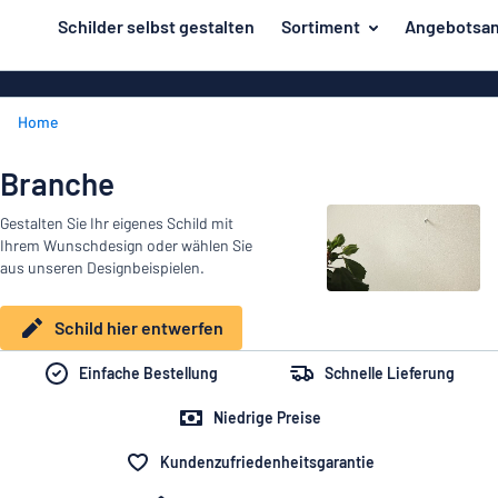
inhalt springen
Schilder selbst gestalten
Sortiment
Angebotsan
ier entwerfen
Material
Aluminiumsch
Zurück
Home
Kunststoffsc
Herstellung
zum
Menü
Acrylglasschi
Haus und Heim
Branche
Unsere
Edelstahlschi
Kennzeichnung
Gestalten Sie Ihr eigenes Schild mit
Bestseller
Magnetschild
Ihrem Wunschdesign oder wählen Sie
Material
Namensschilder
aus unseren Designbeispielen.
Holzschilder
Aufkleber
Herstellung
Messingschil
Schild hier entwerfen
Haus
Verkehr und Fahrzeuge
und
Aufkleber
Einfache Bestellung
Schnelle Lieferung
Heim
Industrie und Fertigung
Roll-Up Bann
Kennzeichnung
Niedrige Preise
Büro & Arbeitsplatz
Plakate
Namensschilder
Kundenzufriedenheitsgarantie
Alle Kategorien anzeigen