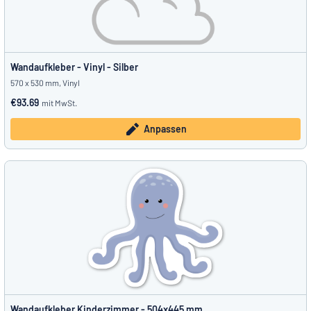
Wandaufkleber - Vinyl - Silber
570 x 530 mm, Vinyl
€93.69
mit MwSt.
Anpassen
Wandaufkleber Kinderzimmer - 504x445 mm