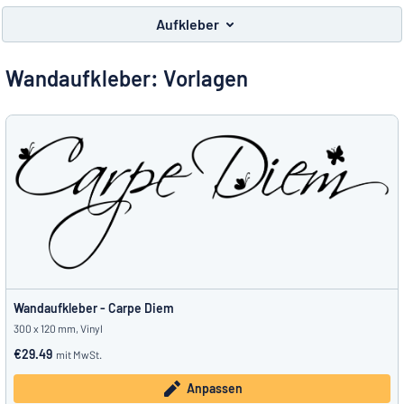
Alle Kategorien anzeigen
Aufkleber
Angebotsanfrage
Wandaufkleber: Vorlagen
Einloggen
Das Gesuchte nicht gefunden?
Schild hier entwerfen
Kundenservice
Privat
/
Firma
Wandaufkleber - Carpe Diem
300 x 120 mm, Vinyl
€29.49
mit MwSt.
Anpassen