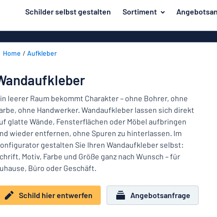
inhalt springen
Schilder selbst gestalten
Sortiment
Angebotsan
ier entwerfen
Material
Aluminiumsch
Zurück
Home
Aufkleber
Kunststoffsc
Herstellung
zum
Menü
Acrylglasschi
Haus und Heim
Wandaufkleber
Unsere
Edelstahlschi
Kennzeichnung
Bestseller
in leerer Raum bekommt Charakter – ohne Bohrer, ohne
Magnetschild
arbe, ohne Handwerker. Wandaufkleber lassen sich direkt
Material
Namensschilder
uf glatte Wände, Fensterflächen oder Möbel aufbringen
Holzschilder
nd wieder entfernen, ohne Spuren zu hinterlassen. Im
Aufkleber
Herstellung
Messingschil
Haus
onfigurator gestalten Sie Ihren Wandaufkleber selbst:
Verkehr und Fahrzeuge
und
chrift, Motiv, Farbe und Größe ganz nach Wunsch – für
Aufkleber
Heim
uhause, Büro oder Geschäft.
Industrie und Fertigung
Roll-Up Bann
Kennzeichnung
Büro & Arbeitsplatz
Plakate
Schild hier entwerfen
Angebotsanfrage
Namensschilder
Alle Kategorien anzeigen