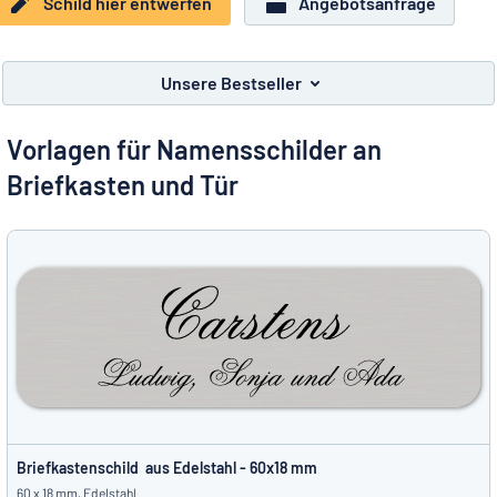
Schild hier entwerfen
Angebotsanfrage
Alle Kategorien anzeigen
Angebotsanfrage
Unsere Bestseller
Einloggen
Das Gesuchte nicht gefunden?
Schild hier entwerfen
Vorlagen für Namensschilder an
Kundenservice
Briefkasten und Tür
Privat
/
Firma
Briefkastenschild aus Edelstahl - 60x18 mm
60 x 18 mm, Edelstahl