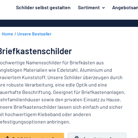
inhalt springen
Schilder selbst gestalten
Sortiment
Angebotsan
ier entwerfen
Material
Aluminiumsch
Zurück
Home
Unsere Bestseller
Kunststoffsc
Herstellung
zum
Menü
Acrylglasschi
Haus und Heim
Briefkastenschilder
Unsere
Edelstahlschi
Kennzeichnung
Bestseller
ochwertige Namensschilder für Briefkästen aus
Magnetschild
anglebigen Materialien wie Edelstahl, Aluminium und
Material
Namensschilder
raviertem Kunststoff. Unsere Schilder überzeugen durch
Holzschilder
hre robuste Verarbeitung, eine edle Optik und eine
Aufkleber
Herstellung
Messingschil
Haus
auerhafte Beschriftung. Geeignet für Briefkastenanlagen,
Verkehr und Fahrzeuge
und
ehrfamilienhäuser sowie den privaten Einsatz zu Hause.
Aufkleber
Heim
nsere Briefkastenschilder lassen sich einfach und sicher
Industrie und Fertigung
Roll-Up Bann
Kennzeichnung
it hochwertigem Klebeband oder anderen
efestigungsoptionen anbringen.
Büro & Arbeitsplatz
Plakate
Namensschilder
Alle Kategorien anzeigen