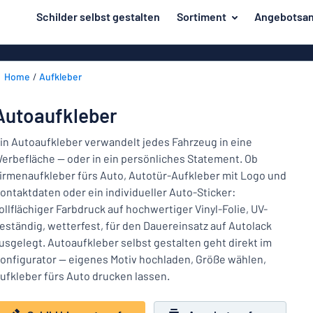
inhalt springen
Schilder selbst gestalten
Sortiment
Angebotsan
ier entwerfen
Material
Aluminiumsch
Zurück
Home
Aufkleber
Kunststoffsc
Herstellung
zum
Menü
Acrylglasschi
Haus und Heim
Autoaufkleber
Unsere
Edelstahlschi
Kennzeichnung
Bestseller
in Autoaufkleber verwandelt jedes Fahrzeug in eine
Magnetschild
erbefläche — oder in ein persönliches Statement. Ob
Material
Namensschilder
irmenaufkleber fürs Auto, Autotür-Aufkleber mit Logo und
Holzschilder
ontaktdaten oder ein individueller Auto-Sticker:
Aufkleber
Herstellung
Messingschil
Haus
ollflächiger Farbdruck auf hochwertiger Vinyl-Folie, UV-
Verkehr und Fahrzeuge
und
eständig, wetterfest, für den Dauereinsatz auf Autolack
Aufkleber
Heim
usgelegt. Autoaufkleber selbst gestalten geht direkt im
Industrie und Fertigung
Roll-Up Bann
Kennzeichnung
onfigurator — eigenes Motiv hochladen, Größe wählen,
ufkleber fürs Auto drucken lassen.
Büro & Arbeitsplatz
Plakate
Namensschilder
Alle Kategorien anzeigen