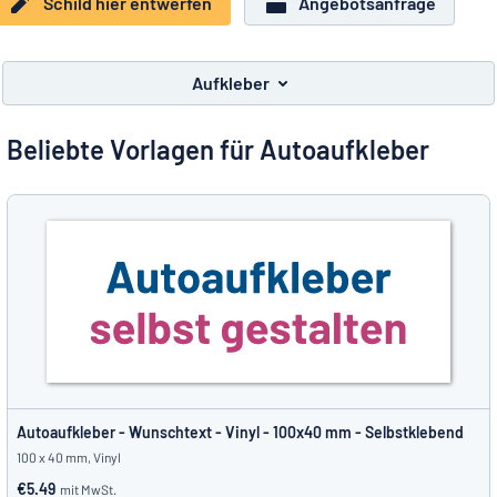
Schild hier entwerfen
Angebotsanfrage
Alle Kategorien anzeigen
Angebotsanfrage
Aufkleber
Einloggen
Das Gesuchte nicht gefunden?
Schild hier entwerfen
Beliebte Vorlagen für Autoaufkleber
Kundenservice
Privat
/
Firma
Autoaufkleber - Wunschtext - Vinyl - 100x40 mm - Selbstklebend
100 x 40 mm, Vinyl
€5.49
mit MwSt.