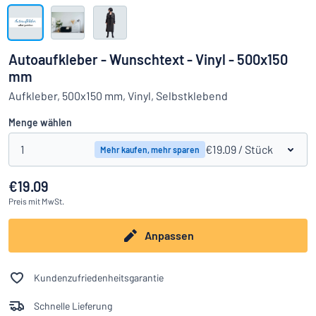
Alle Kategorien anzeigen
Angebotsanfrage
Autoaufkleber - Wunschtext - Vinyl - 500x150
mm
Einloggen
Das Gesuchte nicht gefunden?
Schild hier entwerfen
Aufkleber, 500x150 mm, Vinyl, Selbstklebend
Kundenservice
Menge wählen
Privat
/
Firma
1
€19.09
/ Stück
Mehr kaufen, mehr sparen
€19.09
Preis
mit MwSt.
Anpassen
Kundenzufriedenheitsgarantie
Schnelle Lieferung