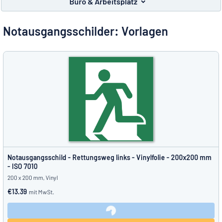
Büro & Arbeitsplatz
Alle Kategorien anzeigen
Notausgangsschilder: Vorlagen
Angebotsanfrage
Einloggen
Das Gesuchte nicht gefunden?
Schild hier entwerfen
Kundenservice
Privat
/
Firma
Notausgangsschild - Rettungsweg links - Vinylfolie - 200x200 mm
- ISO 7010
200 x 200 mm, Vinyl
€13.39
mit MwSt.