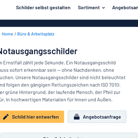
inhalt springen
Schilder selbst gestalten
Sortiment
Angebotsan
ier entwerfen
Material
Aluminiumsch
Zurück
Home
Büro & Arbeitsplatz
Kunststoffsc
Herstellung
zum
Menü
Acrylglasschi
Haus und Heim
Notausgangsschilder
Unsere
Edelstahlschi
Kennzeichnung
Bestseller
m Ernstfall zählt jede Sekunde. Ein Notausgangsschild
Magnetschild
uss sofort erkennbar sein — ohne Nachdenken, ohne
Material
Namensschilder
uchen. Unsere Notausgangsschilder sind nicht beleuchtet
Holzschilder
nd folgen den gängigen Rettungszeichen nach ISO 7010:
Aufkleber
Herstellung
Messingschil
Haus
er grüne Hintergrund, der laufende Mensch, der Pfeil zur
Verkehr und Fahrzeuge
und
ür. In hochwertigen Materialien für Innen und Außen.
Aufkleber
Heim
Industrie und Fertigung
Roll-Up Bann
Kennzeichnung
Schild hier entwerfen
Angebotsanfrage
Büro & Arbeitsplatz
Plakate
Namensschilder
Alle Kategorien anzeigen