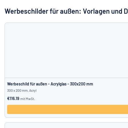
Alle Kategorien anzeigen
Werbeschilder für außen: Vorlagen und 
Angebotsanfrage
Einloggen
Das Gesucht
Kundenservice
Privat
/
Firma
Werbeschild für außen - Acrylglas - 300x200 mm
300 x 200 mm, Acryl
€116.19
mit MwSt.