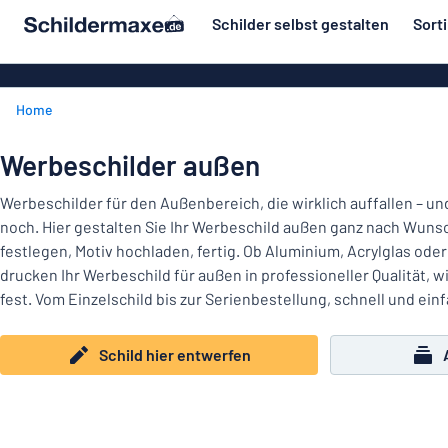
inhalt springen
Schilder selbst gestalten
Sort
ier entwerfen
Material
Aluminiumsch
Zurück
Home
Kunststoffsc
Herstellung
zum
Menü
Acrylglasschi
Haus und Heim
Werbeschilder außen
Unsere
Edelstahlschi
Kennzeichnung
Bestseller
Werbeschilder für den Außenbereich, die wirklich auffallen – u
Magnetschild
noch. Hier gestalten Sie Ihr Werbeschild außen ganz nach Wunsc
Material
Namensschilder
festlegen, Motiv hochladen, fertig. Ob Aluminium, Acrylglas od
Holzschilder
drucken Ihr Werbeschild für außen in professioneller Qualität, 
Aufkleber
Herstellung
Messingschil
Haus
fest. Vom Einzelschild bis zur Serienbestellung, schnell und einf
Verkehr und Fahrzeuge
und
Aufkleber
Heim
Schild hier entwerfen
Industrie und Fertigung
Roll-Up Bann
Kennzeichnung
Büro & Arbeitsplatz
Plakate
Namensschilder
Alle Kategorien anzeigen