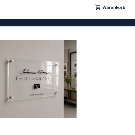
Warenkorb
ilder
Türschilder
schilder
Aufkleber
hilder
Briefkastenschilder
childer
Unsere Bestseller