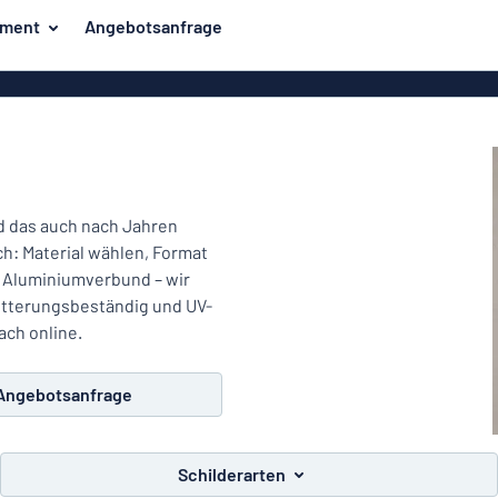
iment
Angebotsanfrage
ilder
Eco Board
Unsere Bestseller
hilder
Banner
Haussch
lder
PVC-Schilder
lder
Massives PET
nd das auch nach Jahren
er
Klebebuchstaben
h: Material wählen, Format
Parkplatz
er Aluminiumverbund – wir
Aluminiumschilder im
witterungsbeständig und UV-
Emaillestil
der
ach online.
Eloxierte
Magnetsc
Aluminiumschilder
Angebotsanfrage
er
Aluminiumverbund-
Schilder
Schilderarten
Klingels