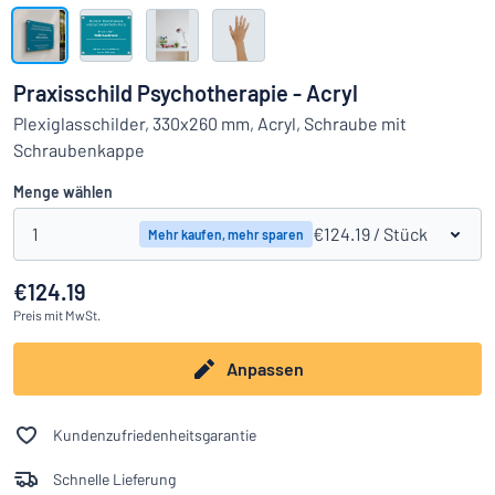
Alle Kategorien anzeigen
Angebotsanfrage
Praxisschild Psychotherapie - Acryl
Einloggen
Plexiglasschilder, 330x260 mm, Acryl, Schraube mit
Das Gesuchte nicht gefunden?
Schild hier entwerfen
Schraubenkappe
Kundenservice
Menge wählen
Privat
/
Firma
1
€124.19
/ Stück
Mehr kaufen, mehr sparen
€124.19
Preis
mit MwSt.
Anpassen
Kundenzufriedenheitsgarantie
Schnelle Lieferung