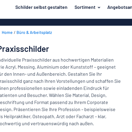
inhalt springen
Schilder selbst gestalten
Sortiment
Angebotsan
ier entwerfen
Material
Aluminiumsch
Zurück
Home
Büro & Arbeitsplatz
Kunststoffsc
Herstellung
zum
Menü
Acrylglasschi
Haus und Heim
Praxisschilder
Unsere
Edelstahlschi
Kennzeichnung
Bestseller
ndividuelle Praxisschilder aus hochwertigen Materialien
Magnetschild
ie Acryl, Messing, Aluminium oder Kunststoff – geeignet
Material
Namensschilder
ür den Innen- und Außenbereich. Gestalten Sie Ihr
Holzschilder
raxisschild ganz nach Ihren Vorstellungen und schaffen Sie
Aufkleber
Herstellung
Messingschil
Haus
inen professionellen sowie einladenden Eindruck für
Verkehr und Fahrzeuge
und
atienten und Besucher. Wählen Sie Material, Design,
Aufkleber
Heim
eschriftung und Format passend zu Ihrem Corporate
Industrie und Fertigung
Roll-Up Bann
Kennzeichnung
esign. Präsentieren Sie Ihre Profession – beispielsweise
ls Heilpraktiker, Osteopath, Arzt oder Facharzt – klar,
Büro & Arbeitsplatz
Plakate
Namensschilder
ochwertig und vertrauenswürdig nach außen.
Alle Kategorien anzeigen