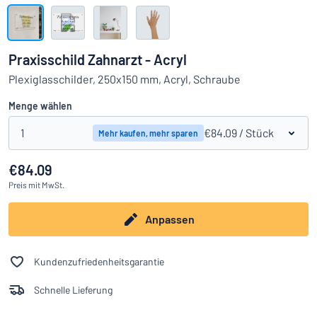
Alle Kategorien anzeigen
Angebotsanfrage
Praxisschild Zahnarzt - Acryl
Einloggen
Plexiglasschilder, 250x150 mm, Acryl, Schraube
Das Gesuchte nicht gefunden?
Schild hier entwerfen
Menge wählen
Kundenservice
1
€84.09
/ Stück
Mehr kaufen, mehr sparen
Privat
/
Firma
€84.09
Preis
mit MwSt.
Anpassen
Kundenzufriedenheitsgarantie
Schnelle Lieferung