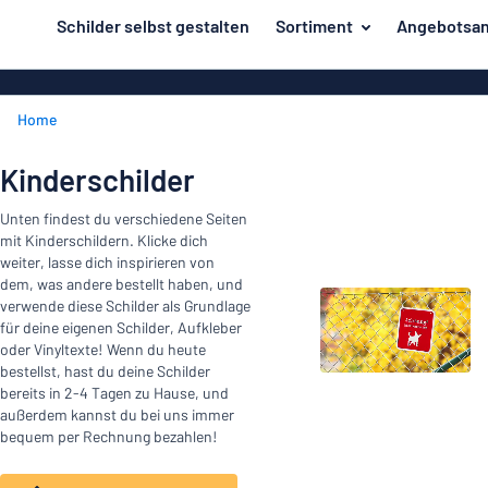
inhalt springen
Schilder selbst gestalten
Sortiment
Angebotsan
ier entwerfen
Material
Aluminiumsch
Zurück
Home
Kunststoffsc
Herstellung
zum
Menü
Acrylglasschi
Haus und Heim
Kinderschilder
Unsere
Edelstahlschi
Kennzeichnung
Unten findest du verschiedene Seiten
Bestseller
Magnetschild
mit Kinderschildern. Klicke dich
Material
Namensschilder
weiter, lasse dich inspirieren von
Holzschilder
dem, was andere bestellt haben, und
Aufkleber
Herstellung
verwende diese Schilder als Grundlage
Messingschil
Haus
für deine eigenen Schilder, Aufkleber
Verkehr und Fahrzeuge
oder Vinyltexte! Wenn du heute
und
Aufkleber
bestellst, hast du deine Schilder
Heim
Industrie und Fertigung
bereits in 2-4 Tagen zu Hause, und
Roll-Up Bann
Kennzeichnung
außerdem kannst du bei uns immer
Büro & Arbeitsplatz
Plakate
bequem per Rechnung bezahlen!
Namensschilder
Alle Kategorien anzeigen