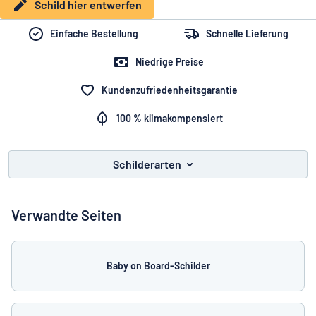
Alle Kategorien anzeigen
Schild hier entwerfen
Einfache Bestellung
Schnelle Lieferung
Angebotsanfrage
Niedrige Preise
Einloggen
Das Gesuchte nicht gefunden?
Schild hier entwerfen
Kundenzufriedenheitsgarantie
Kundenservice
100 % klimakompensiert
Privat
/
Firma
Schilderarten
Verwandte Seiten
Baby on Board-Schilder