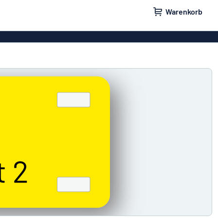
Warenkorb
ilder
Türschilder
schilder
Aufkleber
hilder
Briefkastenschilder
childer
Unsere Bestseller