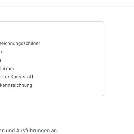
eichnungsschilder
m
m
 1,6 mm
erter Kunststoff
lkennzeichnung
lien und Ausführungen an.