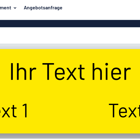
iment
Angebotsanfrage
ilder
Eco Board
Unsere Bestseller
hilder
Banner
Haussch
lder
PVC-Schilder
lder
Massives PET
er
Klebebuchstaben
Parkplatz
Aluminiumschilder im
Emaillestil
der
Eloxierte
Magnetsc
Aluminiumschilder
er
Aluminiumverbund-
Schilder
Klingels