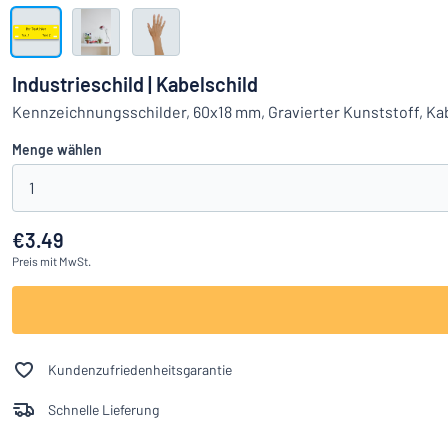
Alle Kategorien anzeigen
Angebotsanfrage
Industrieschild | Kabelschild
Einloggen
Kennzeichnungsschilder, 60x18 mm, Gravierter Kunststoff, K
Das Gesucht
Menge wählen
Kundenservice
1
Privat
/
Firma
€3.49
Preis
mit MwSt.
Kundenzufriedenheitsgarantie
Schnelle Lieferung