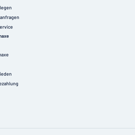
legen
anfragen
ervice
maxe
maxe
rieden
ezahlung