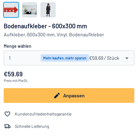
Alle Kategorien anzeigen
Angebotsanfrage
Bodenaufkleber - 600x300 mm
Einloggen
Aufkleber, 600x300 mm, Vinyl, Bodenaufkleber
Das Gesuchte nicht gefunden?
Schild hier entwerfen
Menge wählen
Kundenservice
1
€59.69
/ Stück
Mehr kaufen, mehr sparen
Privat
/
Firma
€59.69
Preis
mit MwSt.
Anpassen
Kundenzufriedenheitsgarantie
Schnelle Lieferung