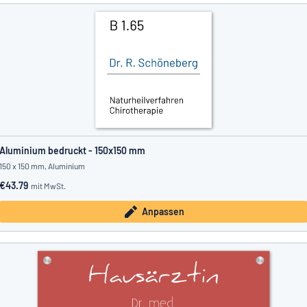
Aluminium bedruckt - 150x150 mm
150 x 150 mm, Aluminium
€43.79
mit MwSt.
Anpassen