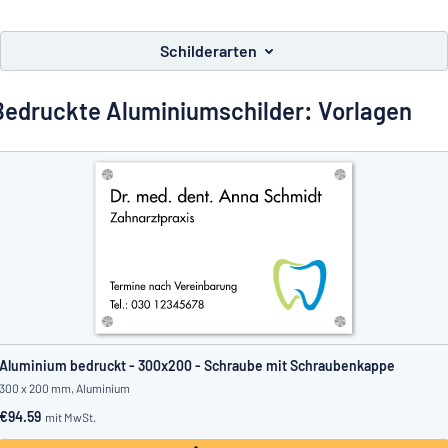
Alle Kategorien anzeigen
Schilderarten
Angebotsanfrage
Bedruckte Aluminiumschilder: Vorlagen
Einloggen
Das Gesuchte nicht gefunden?
Schild hier entwerfen
Kundenservice
Privat
/
Firma
Aluminium bedruckt - 300x200 - Schraube mit Schraubenkappe
300 x 200 mm, Aluminium
€94.59
mit MwSt.