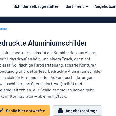
inhalt springen
Schilder selbst gestalten
Sortiment
Angebotsan
ier entwerfen
Material
Aluminiumsch
Zurück
ome
Kunststoffsc
Herstellung
zum
Menü
Acrylglasschi
Haus und Heim
edruckte Aluminiumschilder
Unsere
Edelstahlschi
Kennzeichnung
Bestseller
minium bedruckt — das ist die Kombination aus einem
Magnetschild
erial, das draußen hält, und einem Druck, der nicht
Material
Namensschilder
blasst. Vollflächige Farbdarstellung, scharfe Konturen,
Holzschilder
beständig und wetterfest: bedruckte Aluminiumschilder
Aufkleber
Herstellung
Messingschil
Haus
nen sich für Firmenschilder, Außenbeschilderungen,
Verkehr und Fahrzeuge
und
weisschilder und überall dort, wo Qualität und
Aufkleber
Heim
glebigkeit zählen. Alu-Schild bedrucken lassen geht
Industrie und Fertigung
Roll-Up Bann
Kennzeichnung
ekt im Konfigurator — ab einem Stück.
Büro & Arbeitsplatz
Plakate
Namensschilder
Schild hier entwerfen
Angebotsanfrage
Alle Kategorien anzeigen