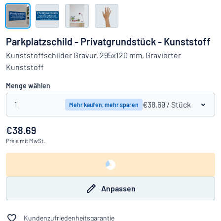
Alle Kategorien anzeigen
Angebotsanfrage
Parkplatzschild - Privatgrundstück - Kunststoff
Einloggen
Kunststoffschilder Gravur, 295x120 mm, Gravierter
Das Gesuchte nicht gefunden?
Schild hier entwerfen
Kunststoff
Kundenservice
Menge wählen
Privat
/
Firma
1
€38.69
/ Stück
Mehr kaufen, mehr sparen
€38.69
Preis
mit MwSt.
Anpassen
Kundenzufriedenheitsgarantie