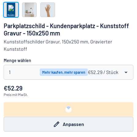
Alle Kategorien anzeigen
Angebotsanfrage
Parkplatzschild - Kundenparkplatz - Kunststoff
Gravur - 150x250 mm
Einloggen
Das Gesuchte nicht gefunden?
Schild hier entwerfen
Kunststoffschilder Gravur, 150x250 mm, Gravierter
Kundenservice
Kunststoff
Menge wählen
Privat
/
Firma
1
€52.29
/ Stück
Mehr kaufen, mehr sparen
€52.29
Preis
mit MwSt.
Anpassen