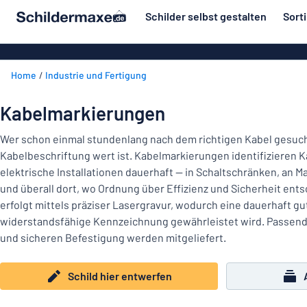
inhalt springen
Schilder selbst gestalten
Sort
ier entwerfen
Material
Aluminiumsch
Zurück
Home
Industrie und Fertigung
Kunststoffsc
Herstellung
zum
Menü
Acrylglasschi
Haus und Heim
Kabelmarkierungen
Unsere
Edelstahlschi
Kennzeichnung
Bestseller
Wer schon einmal stundenlang nach dem richtigen Kabel gesucht
Magnetschild
Kabelbeschriftung wert ist. Kabelmarkierungen identifizieren 
Material
Namensschilder
elektrische Installationen dauerhaft — in Schaltschränken, an 
Holzschilder
und überall dort, wo Ordnung über Effizienz und Sicherheit ents
Aufkleber
Herstellung
Messingschil
Haus
erfolgt mittels präziser Lasergravur, wodurch eine dauerhaft gu
Verkehr und Fahrzeuge
und
widerstandsfähige Kennzeichnung gewährleistet wird. Passend
Aufkleber
Heim
und sicheren Befestigung werden mitgeliefert.
Industrie und Fertigung
Roll-Up Bann
Kennzeichnung
Büro & Arbeitsplatz
Plakate
Schild hier entwerfen
Namensschilder
Alle Kategorien anzeigen