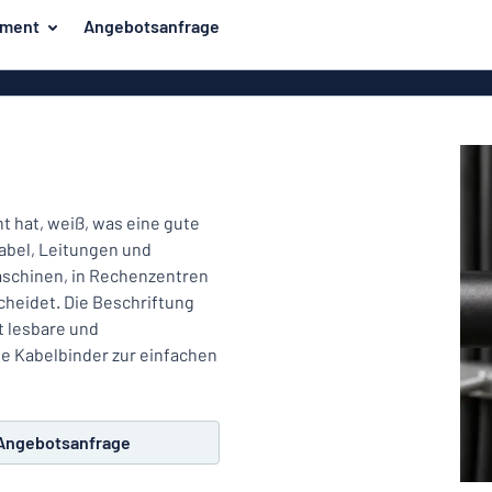
iment
Angebotsanfrage
ilder
Eco Board
Unsere Bestseller
hilder
Banner
Haussch
lder
PVC-Schilder
lder
Massives PET
 hat, weiß, was eine gute
er
Klebebuchstaben
Kabel, Leitungen und
Parkplatz
Maschinen, in Rechenzentren
Aluminiumschilder im
cheidet. Die Beschriftung
Emaillestil
der
t lesbare und
Eloxierte
e Kabelbinder zur einfachen
Magnetsc
Aluminiumschilder
er
Aluminiumverbund-
Schilder
Angebotsanfrage
Klingels