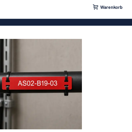
Warenkorb
ilder
Türschilder
schilder
Aufkleber
hilder
Briefkastenschilder
childer
Unsere Bestseller