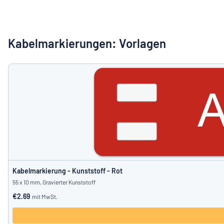
Alle Kategorien anzeigen
Angebotsanfrage
Kabelmarkierungen: Vorlagen
Einloggen
Das Gesucht
Kundenservice
Privat
/
Firma
Kabelmarkierung - Kunststoff - Rot
55 x 10 mm, Gravierter Kunststoff
€2.69
mit MwSt.