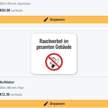
300 x 130 mm, Aluminium
€50.99
mit MwSt.
Anpassen
Aufkleber
200 x 180 mm, Vinyl
€12.39
mit MwSt.
Anpassen