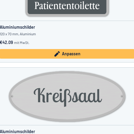
Aluminiumschilder
120 x 70 mm, Aluminium
€42.09
mit MwSt.
Anpassen
Aluminiumschilder