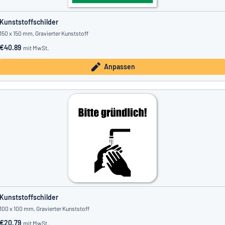
Kunststoffschilder
150 x 150 mm, Gravierter Kunststoff
€40.89
mit MwSt.
Anpassen
Kunststoffschilder
100 x 100 mm, Gravierter Kunststoff
€20.79
mit MwSt.