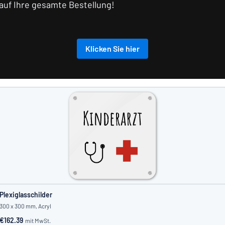
auf Ihre gesamte Bestellung!
Klicken Sie hier
Plexiglasschilder
300 x 300 mm, Acryl
€162.39
mit MwSt.