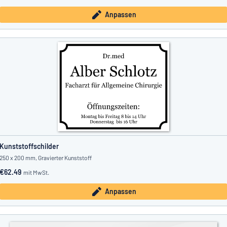
Anpassen
Kunststoffschilder
250 x 200 mm, Gravierter Kunststoff
€62.49
mit MwSt.
Anpassen