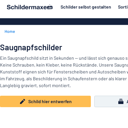
inhalt springen
Schilder selbst gestalten
Sort
ier entwerfen
Material
Aluminiumsch
Zurück
Home
Kunststoffsc
Herstellung
zum
Menü
Acrylglasschi
Haus und Heim
Saugnapfschilder
Unsere
Edelstahlschi
Kennzeichnung
Bestseller
Ein Saugnapfschild sitzt in Sekunden — und lässt sich genauso 
Magnetschild
Keine Schrauben, kein Kleber, keine Rückstände. Unsere Saugn
Material
Namensschilder
Kunststoff eignen sich für Fensterscheiben und Autoscheiben v
Holzschilder
im Fahrzeug, als Beschilderung in Schaufenstern oder als klarer 
Aufkleber
Herstellung
Messingschil
Haus
Langlebig graviert, sofort montiert.
Verkehr und Fahrzeuge
und
Aufkleber
Heim
Schild hier entwerfen
Industrie und Fertigung
Roll-Up Bann
Kennzeichnung
Büro & Arbeitsplatz
Plakate
Namensschilder
Alle Kategorien anzeigen