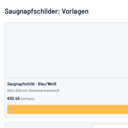
Alle Kategorien anzeigen
Saugnapfschilder: Vorlagen
Angebotsanfrage
Einloggen
Das Gesucht
Kundenservice
Privat
/
Firma
Saugnapfschild - Blau/Weiß
200 x 200 mm, Gravierter Kunststoff
€50.49
mit MwSt.