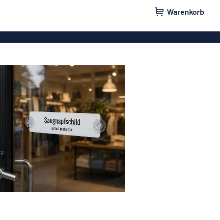
Warenkorb
ilder
Türschilder
schilder
Aufkleber
hilder
Briefkastenschilder
childer
Unsere Bestseller