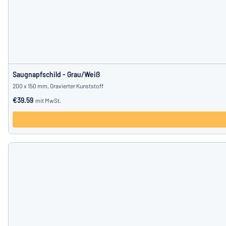
Saugnapfschild - Grau/Weiß
200 x 150 mm, Gravierter Kunststoff
€39.59
mit MwSt.