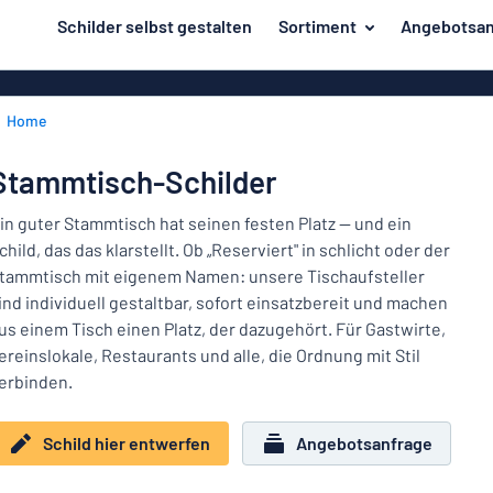
inhalt springen
Schilder selbst gestalten
Sortiment
Angebotsan
ier entwerfen
Material
Aluminiumsch
Zurück
Home
Kunststoffsc
Herstellung
zum
Menü
Acrylglasschi
Haus und Heim
Stammtisch-Schilder
Unsere
Edelstahlschi
Kennzeichnung
Bestseller
in guter Stammtisch hat seinen festen Platz — und ein
Magnetschild
child, das das klarstellt. Ob „Reserviert" in schlicht oder der
Material
Namensschilder
tammtisch mit eigenem Namen: unsere Tischaufsteller
Holzschilder
ind individuell gestaltbar, sofort einsatzbereit und machen
Aufkleber
Herstellung
Messingschil
Haus
us einem Tisch einen Platz, der dazugehört. Für Gastwirte,
Verkehr und Fahrzeuge
und
ereinslokale, Restaurants und alle, die Ordnung mit Stil
Aufkleber
Heim
erbinden.
Industrie und Fertigung
Roll-Up Bann
Kennzeichnung
Büro & Arbeitsplatz
Plakate
Schild hier entwerfen
Angebotsanfrage
Namensschilder
Alle Kategorien anzeigen