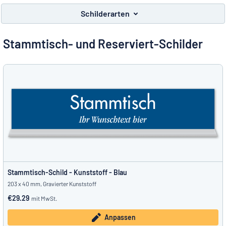
Alle Kategorien anzeigen
Schilderarten
Angebotsanfrage
Stammtisch- und Reserviert-Schilder
Einloggen
Das Gesuchte nicht gefunden?
Schild hier entwerfen
Kundenservice
Privat
/
Firma
Stammtisch-Schild - Kunststoff - Blau
203 x 40 mm, Gravierter Kunststoff
€29.29
mit MwSt.
Anpassen