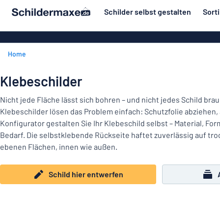
inhalt springen
Schilder selbst gestalten
Sort
ier entwerfen
Material
Aluminiumsch
Zurück
Home
Kunststoffsc
Herstellung
zum
Menü
Acrylglasschi
Haus und Heim
Klebeschilder
Unsere
Edelstahlschi
Kennzeichnung
Bestseller
Nicht jede Fläche lässt sich bohren – und nicht jedes Schild bra
Magnetschild
Klebeschilder lösen das Problem einfach: Schutzfolie abziehen, 
Material
Namensschilder
Konfigurator gestalten Sie Ihr Klebeschild selbst – Material, Fo
Holzschilder
Bedarf. Die selbstklebende Rückseite haftet zuverlässig auf t
Aufkleber
Herstellung
Messingschil
Haus
ebenen Flächen, innen wie außen.
Verkehr und Fahrzeuge
und
Aufkleber
Heim
Schild hier entwerfen
Industrie und Fertigung
Roll-Up Bann
Kennzeichnung
Büro & Arbeitsplatz
Plakate
Namensschilder
Alle Kategorien anzeigen