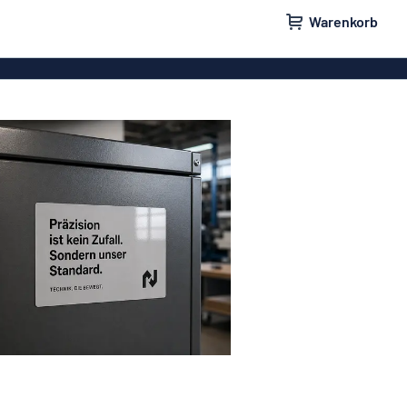
Warenkorb
ilder
Türschilder
schilder
Aufkleber
hilder
Briefkastenschilder
childer
Unsere Bestseller