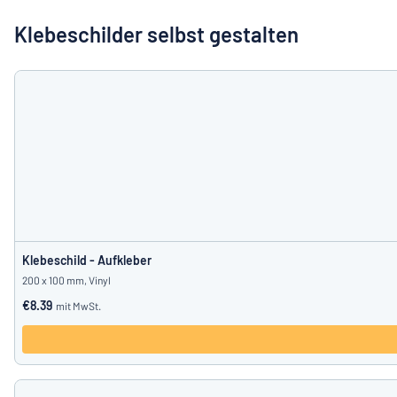
Alle Kategorien anzeigen
Klebeschilder selbst gestalten
Angebotsanfrage
Einloggen
Das Gesucht
Kundenservice
Privat
/
Firma
Klebeschild - Aufkleber
200 x 100 mm, Vinyl
€8.39
mit MwSt.