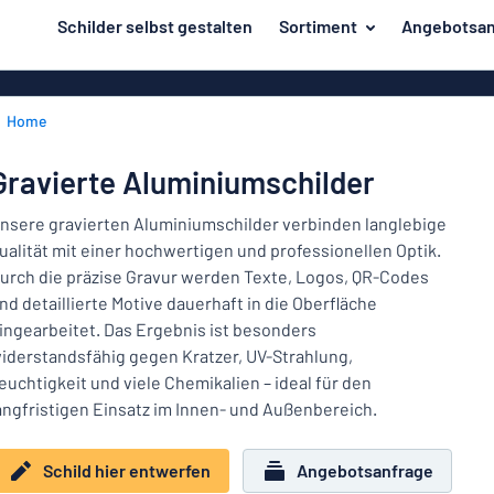
inhalt springen
Schilder selbst gestalten
Sortiment
Angebotsan
ier entwerfen
Material
Aluminiumsch
Zurück
Home
Kunststoffsc
Herstellung
zum
Menü
Acrylglasschi
Haus und Heim
Gravierte Aluminiumschilder
Unsere
Edelstahlschi
Kennzeichnung
Bestseller
nsere gravierten Aluminiumschilder verbinden langlebige
Magnetschild
ualität mit einer hochwertigen und professionellen Optik.
Material
Namensschilder
urch die präzise Gravur werden Texte, Logos, QR-Codes
Holzschilder
nd detaillierte Motive dauerhaft in die Oberfläche
Aufkleber
Herstellung
Messingschil
Haus
ingearbeitet. Das Ergebnis ist besonders
Verkehr und Fahrzeuge
und
iderstandsfähig gegen Kratzer, UV-Strahlung,
Aufkleber
Heim
euchtigkeit und viele Chemikalien – ideal für den
Industrie und Fertigung
Roll-Up Bann
Kennzeichnung
angfristigen Einsatz im Innen- und Außenbereich.
Büro & Arbeitsplatz
Plakate
Namensschilder
Schild hier entwerfen
Angebotsanfrage
Alle Kategorien anzeigen