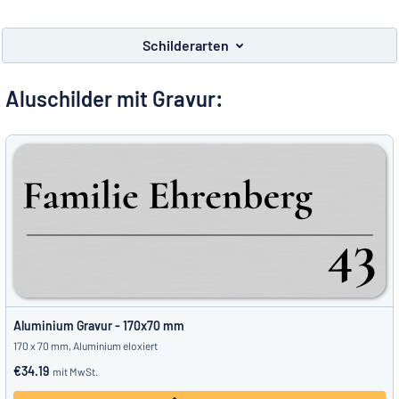
Alle Kategorien anzeigen
Schilderarten
Angebotsanfrage
Aluschilder mit Gravur:
Einloggen
Das Gesuchte nicht gefunden?
Schild hier entwerfen
Kundenservice
Privat
/
Firma
Aluminium Gravur - 170x70 mm
170 x 70 mm, Aluminium eloxiert
€34.19
mit MwSt.