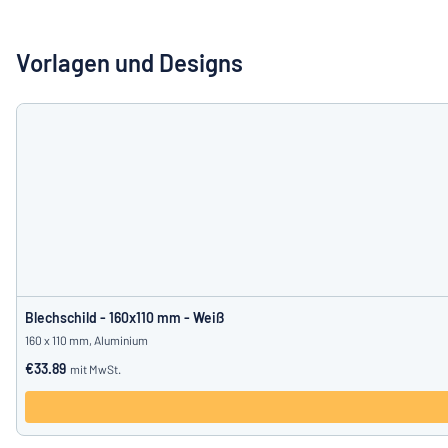
Alle Kategorien anzeigen
Vorlagen und Designs
Angebotsanfrage
Einloggen
Das Gesucht
Kundenservice
Privat
/
Firma
Blechschild - 160x110 mm - Weiß
160 x 110 mm, Aluminium
€33.89
mit MwSt.