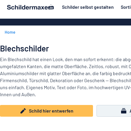
inhalt springen
Schilder selbst gestalten
Sort
ier entwerfen
Material
Aluminiumsch
Zurück
Home
Kunststoffsc
Herstellung
zum
Menü
Acrylglasschi
Haus und Heim
Blechschilder
Unsere
Edelstahlschi
Kennzeichnung
Bestseller
Ein Blechschild hat einen Look, den man sofort erkennt: die ab
Magnetschild
umgefalzten Kanten, die matte Oberfläche. Zeitlos, robust, mit 
Material
Namensschilder
Aluminiumschilder mit glatter Oberfläche an, die farbig bedruck
Holzschilder
Firmenschild, Türschild, Dekoration oder Geschenk — Blechschild
Aufkleber
Herstellung
Messingschil
Haus
uns einfach. Eigenes Motiv, Text oder Foto, im hochwertigen UV
Verkehr und Fahrzeuge
und
Innen und Außen.
Aufkleber
Heim
Industrie und Fertigung
Roll-Up Bann
Kennzeichnung
Schild hier entwerfen
Büro & Arbeitsplatz
Plakate
Namensschilder
Alle Kategorien anzeigen