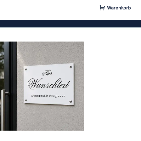
Warenkorb
ilder
Türschilder
schilder
Aufkleber
hilder
Briefkastenschilder
childer
Unsere Bestseller