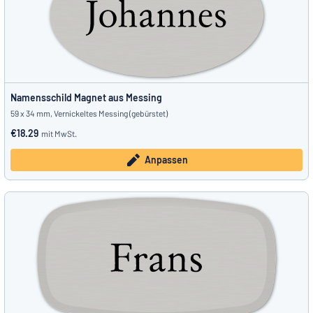
Namensschild Magnet aus Messing
59 x 34 mm, Vernickeltes Messing (gebürstet)
€18.29
mit MwSt.
Anpassen