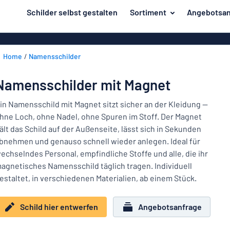
inhalt springen
Schilder selbst gestalten
Sortiment
Angebotsan
ier entwerfen
Material
Aluminiumsch
Zurück
Home
Namensschilder
Kunststoffsc
Herstellung
zum
Menü
Acrylglasschi
Haus und Heim
Namensschilder mit Magnet
Unsere
Edelstahlschi
Kennzeichnung
Bestseller
in Namensschild mit Magnet sitzt sicher an der Kleidung —
Magnetschild
hne Loch, ohne Nadel, ohne Spuren im Stoff. Der Magnet
Material
Namensschilder
ält das Schild auf der Außenseite, lässt sich in Sekunden
Holzschilder
bnehmen und genauso schnell wieder anlegen. Ideal für
Aufkleber
Herstellung
Messingschil
Haus
echselndes Personal, empfindliche Stoffe und alle, die ihr
Verkehr und Fahrzeuge
und
agnetisches Namensschild täglich tragen. Individuell
Aufkleber
Heim
estaltet, in verschiedenen Materialien, ab einem Stück.
Industrie und Fertigung
Roll-Up Bann
Kennzeichnung
Büro & Arbeitsplatz
Plakate
Schild hier entwerfen
Angebotsanfrage
Namensschilder
Alle Kategorien anzeigen