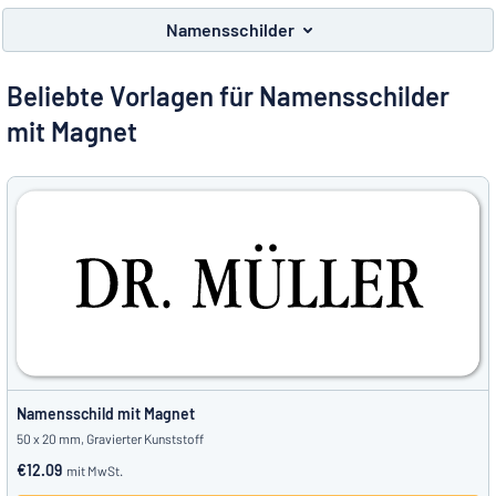
Alle Kategorien anzeigen
Namensschilder
Angebotsanfrage
Beliebte Vorlagen für Namensschilder
Einloggen
mit Magnet
Das Gesuchte nicht gefunden?
Schild hier entwerfen
Kundenservice
Privat
/
Firma
Namensschild mit Magnet
50 x 20 mm, Gravierter Kunststoff
€12.09
mit MwSt.