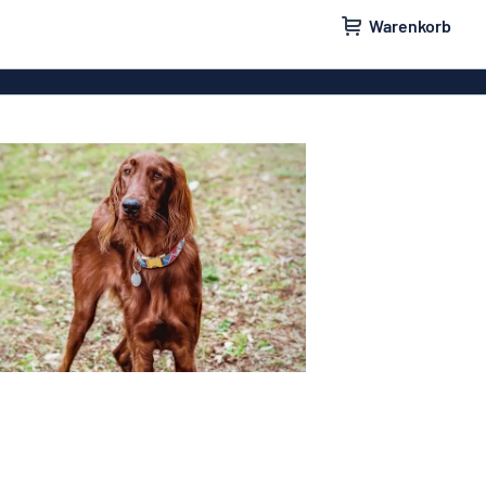
Warenkorb
ilder
Türschilder
schilder
Aufkleber
hilder
Briefkastenschilder
childer
Unsere Bestseller