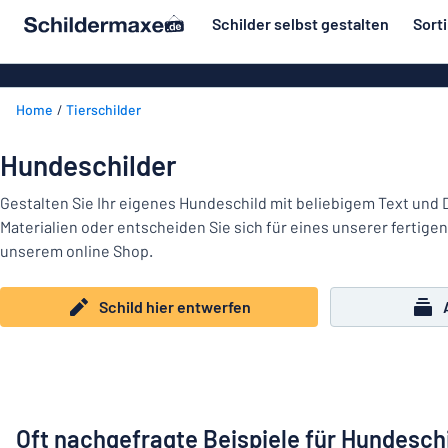
inhalt springen
Schilder selbst gestalten
Sort
ier entwerfen
Material
Aluminiumsch
Zurück
Home
Tierschilder
Kunststoffsc
Herstellung
zum
Menü
Acrylglasschi
Haus und Heim
Hundeschilder
Unsere
Edelstahlschi
Kennzeichnung
Bestseller
Gestalten Sie Ihr eigenes Hundeschild mit beliebigem Text und
Magnetschild
Materialien oder entscheiden Sie sich für eines unserer fertige
Material
Namensschilder
unserem online Shop.
Holzschilder
Aufkleber
Herstellung
Messingschil
Haus
Schild hier entwerfen
Verkehr und Fahrzeuge
und
Aufkleber
Heim
Industrie und Fertigung
Roll-Up Bann
Kennzeichnung
Büro & Arbeitsplatz
Plakate
Namensschilder
Oft nachgefragte Beispiele für Hundesch
Alle Kategorien anzeigen