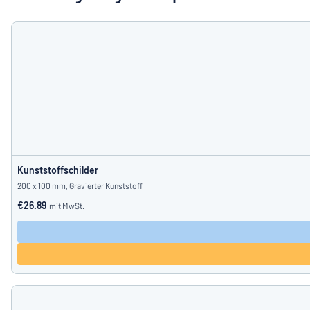
Alle Kategorien anzeigen
Angebotsanfrage
Einloggen
Das Gesucht
Kundenservice
Privat
/
Firma
Kunststoffschilder
200 x 100 mm, Gravierter Kunststoff
€26.89
mit MwSt.