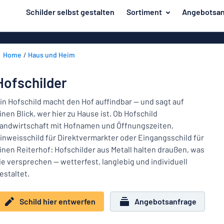
inhalt springen
Schilder selbst gestalten
Sortiment
Angebotsan
ier entwerfen
Material
Aluminiumsch
Zurück
Home
Haus und Heim
Kunststoffsc
Herstellung
zum
Menü
Acrylglasschi
Haus und Heim
Hofschilder
Unsere
Edelstahlschi
Kennzeichnung
Bestseller
in Hofschild macht den Hof auffindbar — und sagt auf
Magnetschild
inen Blick, wer hier zu Hause ist. Ob Hofschild
Material
Namensschilder
andwirtschaft mit Hofnamen und Öffnungszeiten,
Holzschilder
inweisschild für Direktvermarkter oder Eingangsschild für
Aufkleber
Herstellung
Messingschil
Haus
inen Reiterhof: Hofschilder aus Metall halten draußen, was
Verkehr und Fahrzeuge
und
ie versprechen — wetterfest, langlebig und individuell
Aufkleber
Heim
estaltet.
Industrie und Fertigung
Roll-Up Bann
Kennzeichnung
Büro & Arbeitsplatz
Plakate
Schild hier entwerfen
Angebotsanfrage
Namensschilder
Alle Kategorien anzeigen