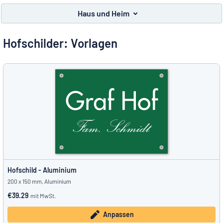
Alle Kategorien anzeigen
Haus und Heim
Angebotsanfrage
Hofschilder: Vorlagen
Einloggen
Das Gesuchte nicht gefunden?
Schild hier entwerfen
Kundenservice
Privat
/
Firma
Hofschild - Aluminium
200 x 150 mm, Aluminium
€39.29
mit MwSt.
Anpassen