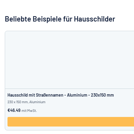
Alle Kategorien anzeigen
Beliebte Beispiele für Hausschilder
Angebotsanfrage
Einloggen
Das Gesucht
Kundenservice
Privat
/
Firma
Hausschild mit Straßennamen - Aluminium - 230x150 mm
230 x 150 mm, Aluminium
€46.49
mit MwSt.