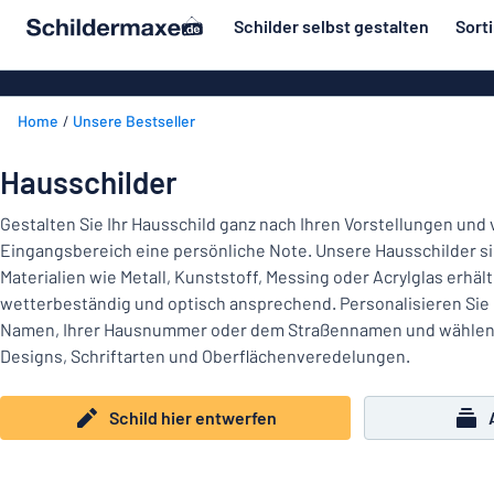
inhalt springen
Schilder selbst gestalten
Sort
ier entwerfen
Material
Aluminiumsch
Zurück
Home
Unsere Bestseller
Kunststoffsc
Herstellung
zum
Menü
Acrylglasschi
Haus und Heim
Hausschilder
Unsere
Edelstahlschi
Kennzeichnung
Bestseller
Gestalten Sie Ihr Hausschild ganz nach Ihren Vorstellungen und 
Magnetschild
Eingangsbereich eine persönliche Note. Unsere Hausschilder s
Material
Namensschilder
Materialien wie Metall, Kunststoff, Messing oder Acrylglas erhältl
Holzschilder
wetterbeständig und optisch ansprechend. Personalisieren Sie 
Aufkleber
Herstellung
Messingschil
Haus
Namen, Ihrer Hausnummer oder dem Straßennamen und wählen 
Verkehr und Fahrzeuge
und
Designs, Schriftarten und Oberflächenveredelungen.
Aufkleber
Heim
Industrie und Fertigung
Roll-Up Bann
Kennzeichnung
Schild hier entwerfen
Büro & Arbeitsplatz
Plakate
Namensschilder
Alle Kategorien anzeigen