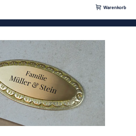
Warenkorb
ilder
Türschilder
schilder
Aufkleber
hilder
Briefkastenschilder
childer
Unsere Bestseller