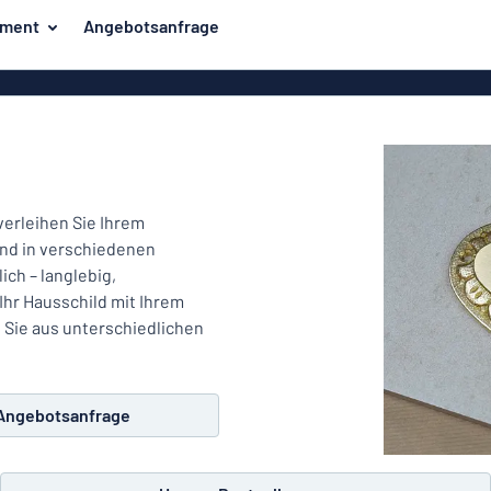
iment
Angebotsanfrage
ilder
Eco Board
Unsere Bestseller
hilder
Banner
Haussch
lder
PVC-Schilder
lder
Massives PET
verleihen Sie Ihrem
er
Klebebuchstaben
ind in verschiedenen
Parkplatz
ich – langlebig,
Aluminiumschilder im
Ihr Hausschild mit Ihrem
Emaillestil
der
Sie aus unterschiedlichen
Eloxierte
Magnetsc
Aluminiumschilder
er
Aluminiumverbund-
Angebotsanfrage
Schilder
Klingels