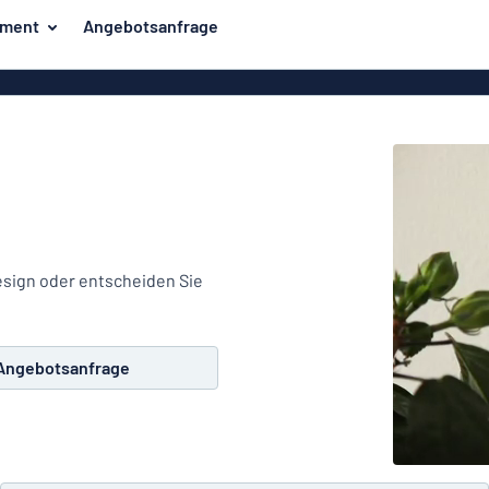
iment
Angebotsanfrage
ilder
Eco Board
Unsere Bestseller
hilder
Banner
Haussch
lder
PVC-Schilder
lder
Massives PET
er
Klebebuchstaben
Parkplatz
Aluminiumschilder im
esign oder entscheiden Sie
Emaillestil
der
Eloxierte
Magnetsc
Angebotsanfrage
Aluminiumschilder
er
Aluminiumverbund-
Schilder
Klingels