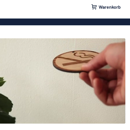
Warenkorb
ilder
Türschilder
schilder
Aufkleber
hilder
Briefkastenschilder
childer
Unsere Bestseller