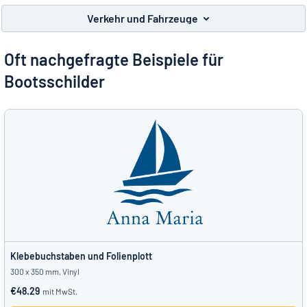
Alle Kategorien anzeigen
Verkehr und Fahrzeuge
Angebotsanfrage
Oft nachgefragte Beispiele für
Einloggen
Bootsschilder
Das Gesuchte nicht gefunden?
Schild hier entwerfen
Kundenservice
Privat
/
Firma
Klebebuchstaben und Folienplott
300 x 350 mm, Vinyl
€48.29
mit MwSt.