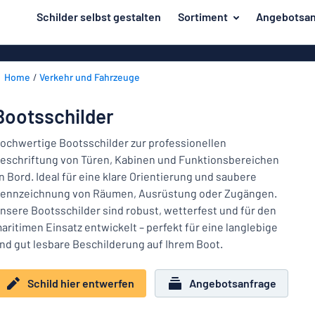
inhalt springen
Schilder selbst gestalten
Sortiment
Angebotsan
ier entwerfen
Material
Aluminiumsch
Zurück
Home
Verkehr und Fahrzeuge
Kunststoffsc
Herstellung
zum
Menü
Acrylglasschi
Haus und Heim
Bootsschilder
Unsere
Edelstahlschi
Kennzeichnung
Bestseller
ochwertige Bootsschilder zur professionellen
Magnetschild
eschriftung von Türen, Kabinen und Funktionsbereichen
Material
Namensschilder
n Bord. Ideal für eine klare Orientierung und saubere
Holzschilder
ennzeichnung von Räumen, Ausrüstung oder Zugängen.
Aufkleber
Herstellung
Messingschil
Haus
nsere Bootsschilder sind robust, wetterfest und für den
Verkehr und Fahrzeuge
und
aritimen Einsatz entwickelt – perfekt für eine langlebige
Aufkleber
Heim
nd gut lesbare Beschilderung auf Ihrem Boot.
Industrie und Fertigung
Roll-Up Bann
Kennzeichnung
Büro & Arbeitsplatz
Plakate
Schild hier entwerfen
Angebotsanfrage
Namensschilder
Alle Kategorien anzeigen