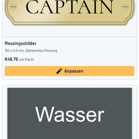
Messingschilder
154 x 43 mm, Glänzendes Messing
€46.79
mit MwSt.
Anpassen